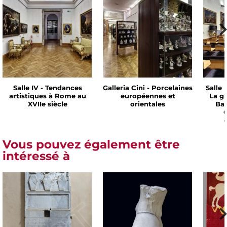
Salle IV - Tendances
Galleria Cini - Porcelaines
Salle 
artistiques à Rome au
européennes et
La g
XVIIe siècle
orientales
Bar
C
Vous pouvez également être
intéressé à