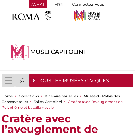
ACHAT
Connectez-Vous
MUSEI CAPITOLINI
TOUS LES MUSÉES CIVIQUES
Home
>
Collections
>
Itinéraire par salles
>
Musée du Palais des
You are here
Conservateurs
>
Salles Castellani
>
Cratère avec l’aveuglement de
Polyphème et bataille navale
Cratère avec
l’aveuglement de