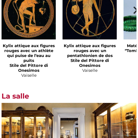
Kylix attique aux figures
Kylix attique aux figures
Matér
rouges avec un athlète
rouges avec un
“Tomb
qui puise de l’eau au
pentathlonien de dos
puits
Stile del Pittore di
Stile del Pittore di
Onesimos
Onesimos
Vaiselle
Vaiselle
La salle