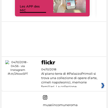
Les APP des
Les
MiC
rés
04/10/2018
Al piano terra di #PalazzoPrimoli si
trova una collezione di opere d’arte,
cimeli napoleonici, memorie
familiari. La collezione
museiincomuneroma