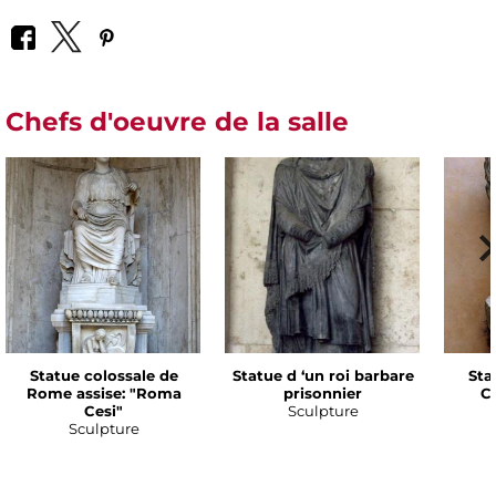
Chefs d'oeuvre de la salle
Statue colossale de
Statue d ‘un roi barbare
Sta
Rome assise: "Roma
prisonnier
Co
Cesi"
Sculpture
Sculpture