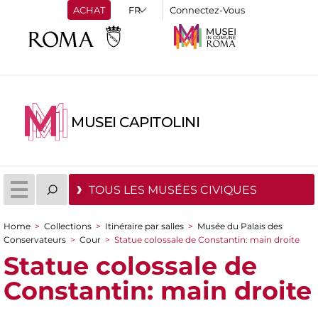
ACHAT
Connectez-Vous
MUSEI CAPITOLINI
TOUS LES MUSÉES CIVIQUES
Home
>
Collections
>
Itinéraire par salles
>
Musée du Palais des
You are here
Conservateurs
>
Cour
>
Statue colossale de Constantin: main droite
Statue colossale de
Constantin: main droite