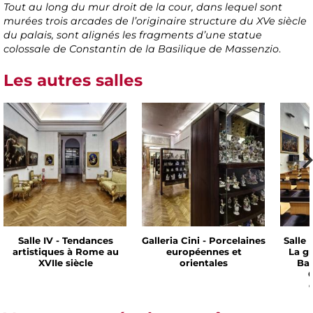
Tout au long du mur droit de la cour, dans lequel sont
murées trois arcades de l’originaire structure du XVe siècle
du palais, sont alignés les fragments d’une statue
colossale de Constantin de la Basilique de Massenzio
.
Les autres salles
Salle IV - Tendances
Galleria Cini - Porcelaines
Salle 
artistiques à Rome au
européennes et
La g
XVIIe siècle
orientales
Bar
C