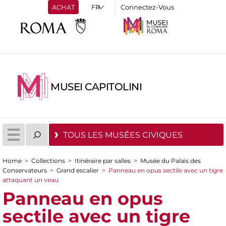
ACHAT
Connectez-Vous
MUSEI CAPITOLINI
TOUS LES MUSÉES CIVIQUES
Home
>
Collections
>
Itinéraire par salles
>
Musée du Palais des
You are here
Conservateurs
>
Grand escalier
>
Panneau en opus sectile avec un tigre
attaquant un veau
Panneau en opus
sectile avec un tigre