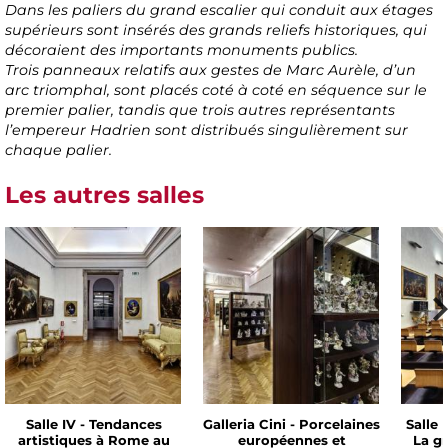
Dans les paliers du grand escalier qui conduit aux étages
supérieurs sont insérés des grands reliefs historiques, qui
décoraient des importants monuments publics.
Trois panneaux relatifs aux gestes de Marc Aurèle, d’un
arc triomphal, sont placés coté à coté en séquence sur le
premier palier, tandis que trois autres représentants
l’empereur Hadrien sont distribués singulièrement sur
chaque palier.
Les autres salles
Salle IV - Tendances
Galleria Cini - Porcelaines
Salle 
artistiques à Rome au
européennes et
La g