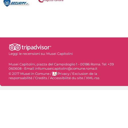
Leggi le recensioni su:
Musei Capitolini
Musei Capitolini, piazza del Campidoglio 1 - 00186 Roma. Tel. +39
060608 - Email: info.museicapitolini@comune.roma.it
© 2017 Musei in Comune
/
Privacy
/
Exclusion de la
responsabilité
/
Credits
/
Accessibilité du site
/
XML-rss