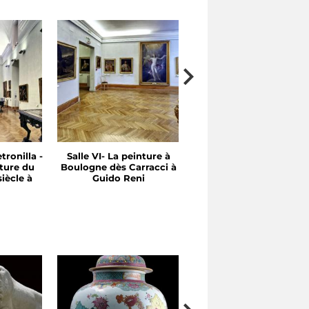
tronilla -
Salle VI- La peinture à
Salle V- Entre le XVI et 
ture du
Boulogne dès Carracci à
XVII Siècle: Emilie et
iècle à
Guido Reni
Rome