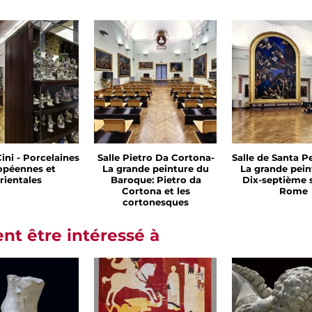
Cini - Porcelaines
Salle Pietro Da Cortona-
Salle de Santa Pe
opéennes et
La grande peinture du
La grande pein
rientales
Baroque: Pietro da
Dix-septième s
Cortona et les
Rome
cortonesques
t être intéressé à