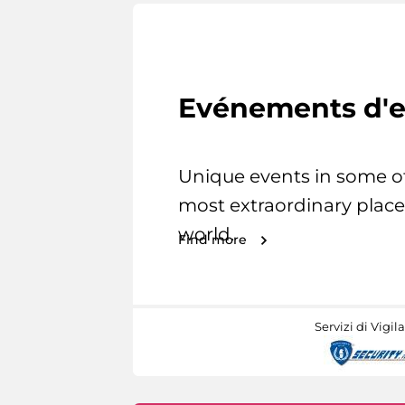
Evénements d'e
Unique events in some o
most extraordinary place
world.
Find more
Servizi di Vigil