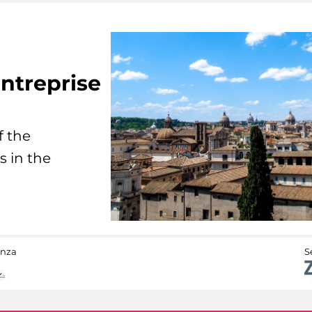
ntreprise
f the
s in the
anza
S