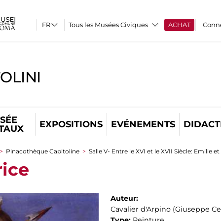
Tous les Musées Civiques
ACHAT
Conn
OLINI
SÉE
EXPOSITIONS
EVÉNEMENTS
DIDACT
ITAUX
>
Pinacothèque Capitoline
>
Salle V- Entre le XVI et le XVII Siècle: Emilie 
rice
Auteur:
Cavalier d'Arpino (Giuseppe Ce
Type:
Peinture