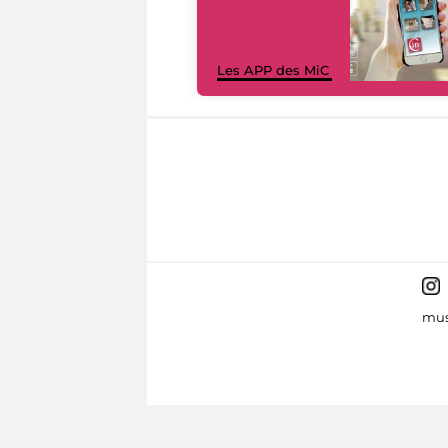
Les APP des MiC
mus