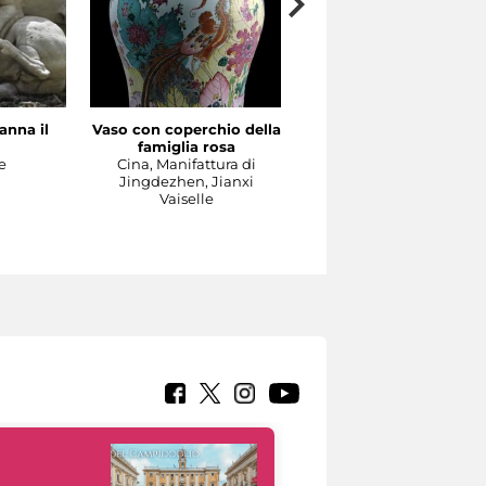
anna il
Vaso con coperchio della
Il Concerto
famiglia rosa
Manifattura di Meissen,
e
Cina, Manifattura di
1737-1740 circa su model
Jingdezhen, Jianxi
di Johann Joachim
Vaiselle
Kändler e di Johann
Gottlieb Ehder
Sculpture