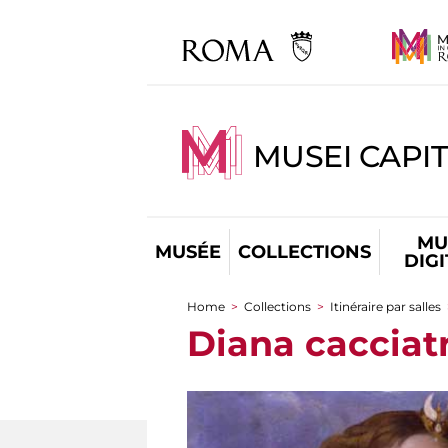
MUSEI CAPIT
MU
MUSÉE
COLLECTIONS
DIG
Home
>
Collections
>
Itinéraire par salles
You are here
Diana cacciat