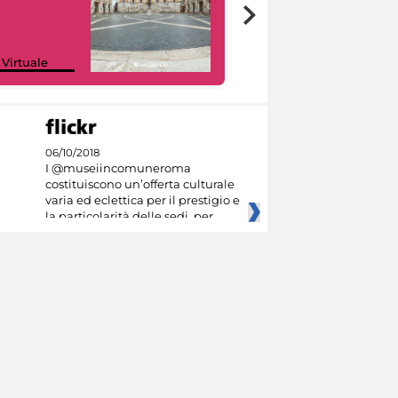
Google Arts &
 Virtuale
Culture
06/10/2018
I @museiincomuneroma
costituiscono un’offerta culturale
varia ed eclettica per il prestigio e
la particolarità delle sedi, per