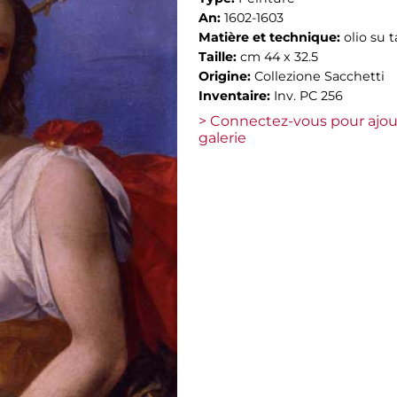
An:
1602-1603
Matière et technique:
olio su 
Taille:
cm 44 x 32.5
Origine:
Collezione Sacchetti
Inventaire:
Inv. PC 256
> Connectez-vous pour ajou
galerie