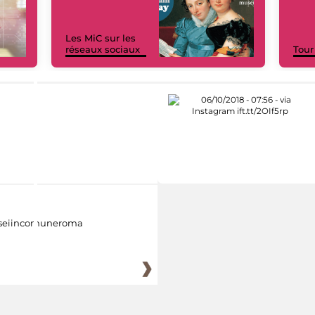
Les MiC sur les
réseaux sociaux
Tour
eiincomuneroma