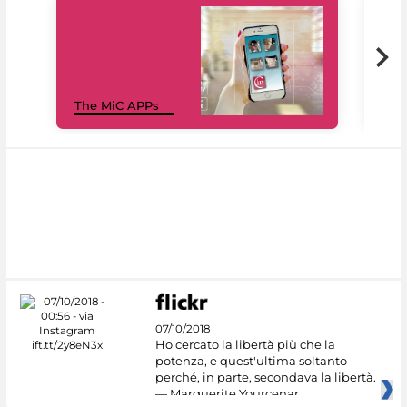
MiC
The MiC APPs
net
07/10/2018
Ho cercato la libertà più che la
potenza, e quest'ultima soltanto
perché, in parte, secondava la libertà.
— Marguerite Yourcenar