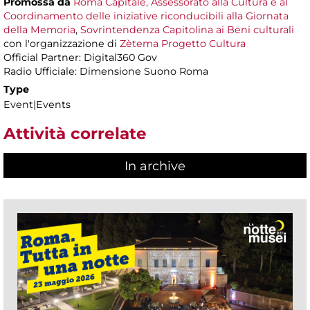
Promossa da
Roma Capitale, Assessorato alla Cultura e al
Coordinamento delle iniziative riconducibili alla Giornata
della Memoria
,
Sovrintendenza Capitolina ai Beni culturali
con l'organizzazione di
Zètema Progetto Cultura
Official Partner: Digital360 Gov
Radio Ufficiale: Dimensione Suono Roma
Type
Event|Events
Attività correlate
In archive