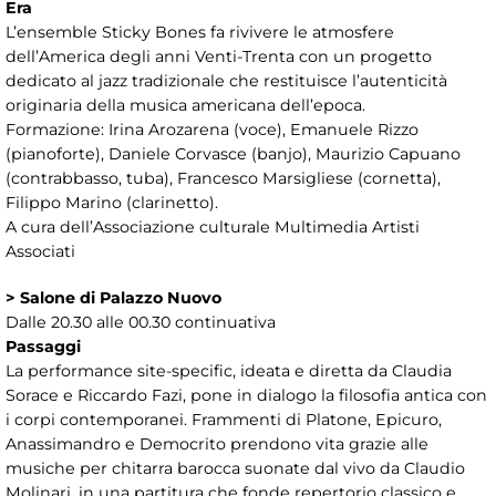
Era
L’ensemble Sticky Bones fa rivivere le atmosfere
dell’America degli anni Venti-Trenta con un progetto
dedicato al jazz tradizionale che restituisce l’autenticità
originaria della musica americana dell’epoca.
Formazione: Irina Arozarena (voce), Emanuele Rizzo
(pianoforte), Daniele Corvasce (banjo), Maurizio Capuano
(contrabbasso, tuba), Francesco Marsigliese (cornetta),
Filippo Marino (clarinetto).
A cura dell’Associazione culturale Multimedia Artisti
Associati
> Salone di Palazzo Nuovo
Dalle 20.30 alle 00.30 continuativa
Passaggi
La performance site-specific, ideata e diretta da Claudia
Sorace e Riccardo Fazi, pone in dialogo la filosofia antica con
i corpi contemporanei. Frammenti di Platone, Epicuro,
Anassimandro e Democrito prendono vita grazie alle
musiche per chitarra barocca suonate dal vivo da Claudio
Molinari, in una partitura che fonde repertorio classico e