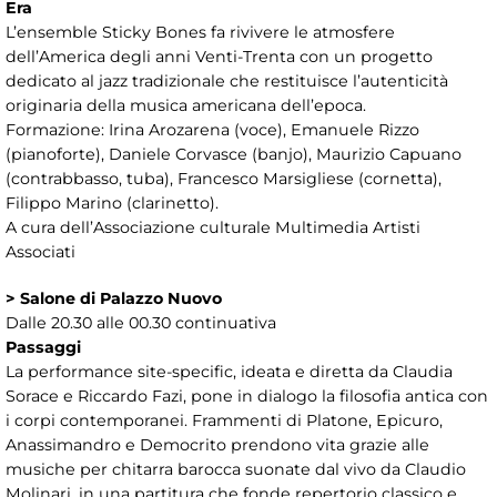
Era
L’ensemble Sticky Bones fa rivivere le atmosfere
dell’America degli anni Venti-Trenta con un progetto
dedicato al jazz tradizionale che restituisce l’autenticità
originaria della musica americana dell’epoca.
Formazione: Irina Arozarena (voce), Emanuele Rizzo
(pianoforte), Daniele Corvasce (banjo), Maurizio Capuano
(contrabbasso, tuba), Francesco Marsigliese (cornetta),
Filippo Marino (clarinetto).
A cura dell’Associazione culturale Multimedia Artisti
Associati
> Salone di Palazzo Nuovo
Dalle 20.30 alle 00.30 continuativa
Passaggi
La performance site-specific, ideata e diretta da Claudia
Sorace e Riccardo Fazi, pone in dialogo la filosofia antica con
i corpi contemporanei. Frammenti di Platone, Epicuro,
Anassimandro e Democrito prendono vita grazie alle
musiche per chitarra barocca suonate dal vivo da Claudio
Molinari, in una partitura che fonde repertorio classico e