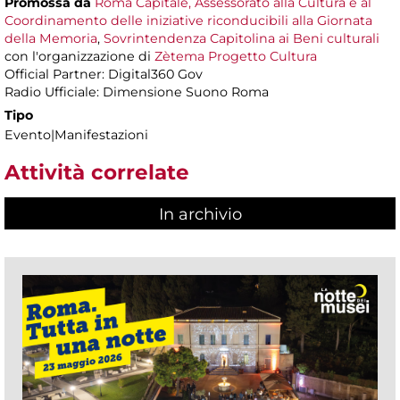
Promossa da
Roma Capitale, Assessorato alla Cultura e al
Coordinamento delle iniziative riconducibili alla Giornata
della Memoria
,
Sovrintendenza Capitolina ai Beni culturali
con l'organizzazione di
Zètema Progetto Cultura
Official Partner: Digital360 Gov
Radio Ufficiale: Dimensione Suono Roma
Tipo
Evento|Manifestazioni
Attività correlate
In archivio