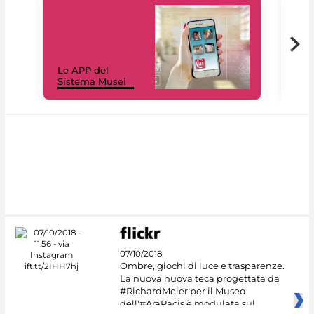
Il 
Le APP del
Mus
Sistema Musei
net
07/10/2018
Ombre, giochi di luce e trasparenze.
La nuova nuova teca progettata da
#RichardMeier per il Museo
dell'#AraPacis è modulata sul