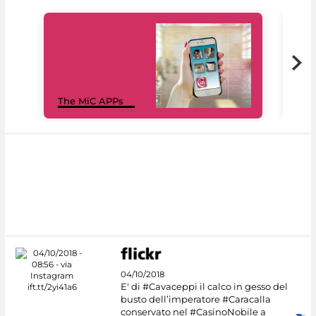
MiC
The MiC APPs
net
04/10/2018
E' di #Cavaceppi il calco in gesso del
busto dell’imperatore #Caracalla
conservato nel #CasinoNobile a