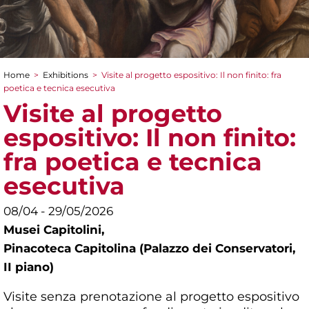
Home
>
Exhibitions
>
Visite al progetto espositivo: Il non finito: fra
You are here
poetica e tecnica esecutiva
Visite al progetto
espositivo: Il non finito:
fra poetica e tecnica
esecutiva
08/04 - 29/05/2026
Musei Capitolini,
Pinacoteca Capitolina (Palazzo dei Conservatori,
II piano)
Visite senza prenotazione al progetto espositivo