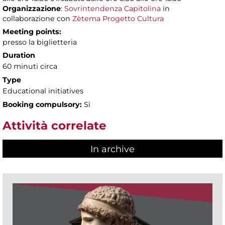
Organizzazione
:
Sovrintendenza Capitolina
in
collaborazione con
Zètema Progetto Cultura
Meeting points:
presso la biglietteria
Duration
60 minuti circa
Type
Educational initiatives
Booking compulsory:
Sì
Attività correlate
In archive