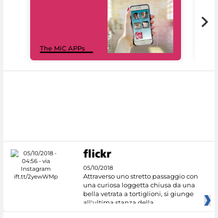
MiC
The MiC APPs
net
05/10/2018
Attraverso uno stretto passaggio con
una curiosa loggetta chiusa da una
bella vetrata a tortiglioni, si giunge
all'ultima stanza della