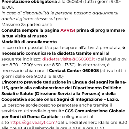
Prenotazione obbligatoria
allo 060608 (tutti i giorni 9.00-
19.00).
In caso di disponibilità le persone possono aggiungersi
anche il giorno stesso sul posto
Massimo 25 partecipanti
Consulta sempre la pagina
AVVISI
prima di programmare
la tua visita al museo
Modalità di annullamento
In caso di impossibilità a partecipare all’attività prenotata,
è
necessario comunicare la disdetta tramite email
al
seguente indirizzo:
disdetta.visite@060608.it
(dal lun.al giov.
ore 8.30 – 17.00/ ven. ore 8.30 – 13.30). In alternativa, è
necessario chiamare il
Contact Center 060608
(attivo tutti i
giorni dalle ore 9.00 alle 19.00)
L'incontro prevede traduzione in Lingua dei segni italiana-
LIS, grazie alla collaborazione del Dipartimento Politiche
Sociali e Salute (Direzione Servizi alla Persona) e della
Cooperativa sociale onlus Segni di Integrazione – Lazio.
Le persone sorde possono prenotare anche tramite il
servizio multimediale gratuito
CGS Comunicazione Globale
per Sordi di Roma Capitale -
collegandosi al
sito
https://cgs.veasyt.com/
dal lunedì al venerdì dalle ore 8.30
alle ore 18.30 e il sabato dalle ore 8.30 alle ore 13.30