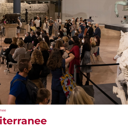
anee
iterranee