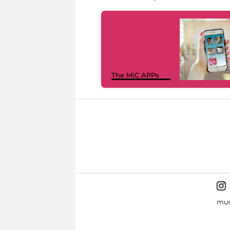
The MiC APPs
mus