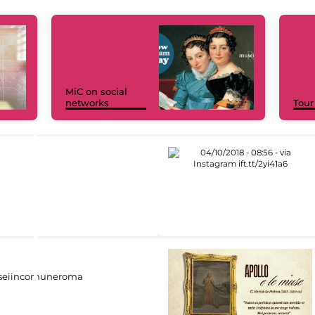
MiC on social
networks
Tour
eiincomuneroma