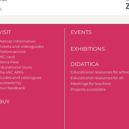
VISIT
EVENTS
Pratical information
Tickets and videoguides
EXHIBITIONS
isitors service
MIC card
Roma Pass
DIDATTICA
Educational tours
Educational resources for scho
The MiC APPs
Guides and catalogues
Educational resources for all
ccessibility
Meetings for teachers
Your feedback
Projects accessible
BUY