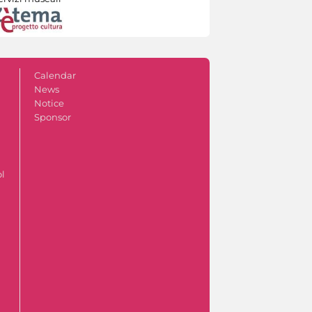
Calendar
News
Notice
Sponsor
ol