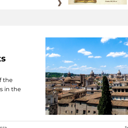
ts
f the
s in the
anza
S