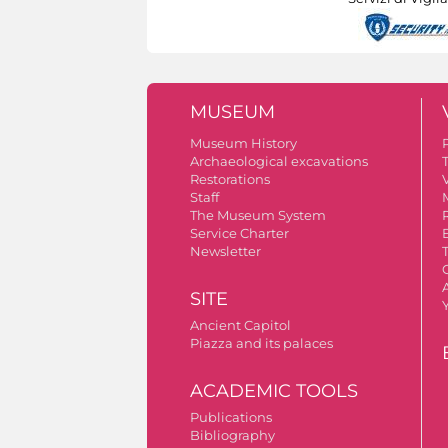
MUSEUM
Museum History
Archaeological excavations
Restorations
V
Staff
The Museum System
Service Charter
Newsletter
A
SITE
Ancient Capitol
Piazza and its palaces
ACADEMIC TOOLS
Publications
Bibliography