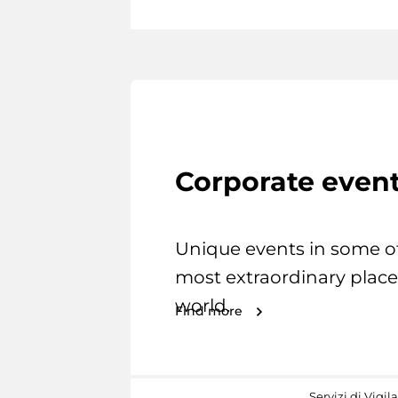
Corporate even
Unique events in some o
most extraordinary place
world.
Find more
Servizi di Vigil