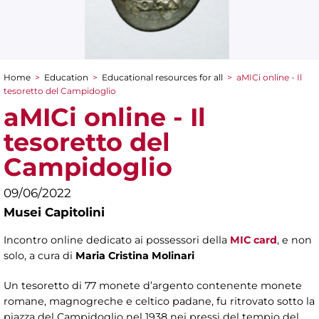
Home
>
Education
>
Educational resources for all
>
aMICi online - Il
You are here
tesoretto del Campidoglio
aMICi online - Il
tesoretto del
Campidoglio
09/06/2022
Musei Capitolini
Incontro online dedicato ai possessori della
MIC card
, e non
solo, a cura di
Maria Cristina Molinari
Un tesoretto di 77 monete d’argento contenente monete
romane, magnogreche e celtico padane, fu ritrovato sotto la
piazza del Campidoglio nel 1938 nei pressi del tempio del