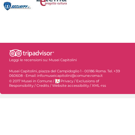
Leggi le recensioni su:
Musei Capitolini
Musei Capitolini, piazza del Campidoglio 1 - 00186 Roma. Tel. +39
060608 - Email: info.museicapitolini@comune.roma.it
© 2017 Musei in Comune
/
Privacy
/
Exclusions of
Responsibility
/
Credits
/
Website accessibility
/
XML-rss