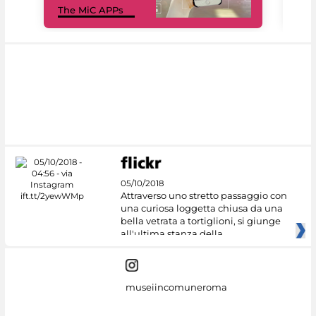
The MiC APPs
net
05/10/2018
Attraverso uno stretto passaggio con
una curiosa loggetta chiusa da una
bella vetrata a tortiglioni, si giunge
all'ultima stanza della
museiincomuneroma