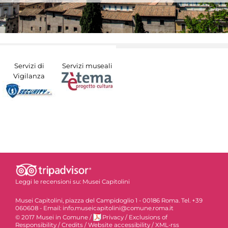
Servizi di
Servizi museali
Vigilanza
Leggi le recensioni su:
Musei Capitolini
Musei Capitolini, piazza del Campidoglio 1 - 00186 Roma. Tel. +39
060608 - Email: info.museicapitolini@comune.roma.it
© 2017 Musei in Comune
/
Privacy
/
Exclusions of
Responsibility
/
Credits
/
Website accessibility
/
XML-rss