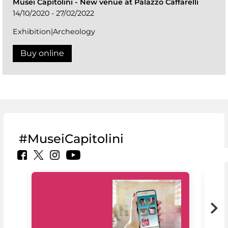
Musei Capitolini
-
New venue at Palazzo Caffarelli
14/10/2020 - 27/02/2022
Exhibition|Archeology
Buy online
#MuseiCapitolini
MiC