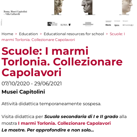
Home
>
Education
>
Educational resources for school
>
Scuole: I
You are here
marmi Torlonia. Collezionare Capolavori
Scuole: I marmi
Torlonia. Collezionare
Capolavori
07/10/2020 - 29/06/2021
Musei Capitolini
Attività didattica temporaneamente sospesa.
Visita didattica per
Scuola secondaria di I e II grado
alla
mostra
I marmi Torlonia. Collezionare Capolavori
Le mostre. Per approfondire e non solo…