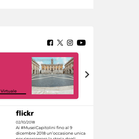
Google Arts &
 Virtuale
Culture
02/10/2018
Ai #MuseiCapitolini fino al 9
dicembre 2018 un’occasione unica
per ripercorrere la storia degli