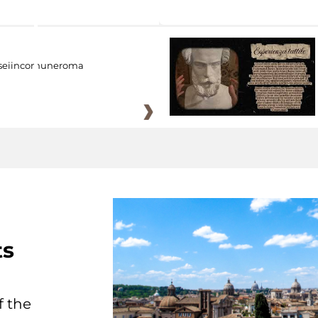
eiincomuneroma
ts
f the