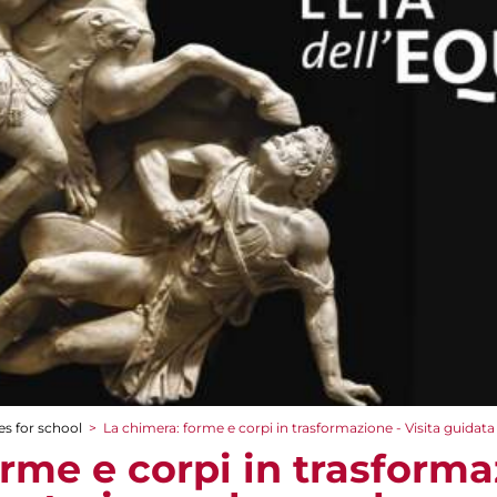
es for school
>
La chimera: forme e corpi in trasformazione - Visita guidata 
rme e corpi in trasformaz