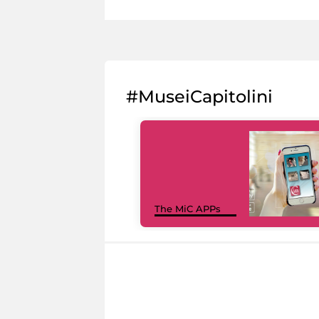
#MuseiCapitolini
The MiC APPs