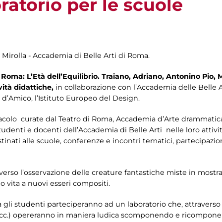
ratorio per le scuole
m Mirolla - Accademia di Belle Arti di Roma.
i Roma: L’Età dell’Equilibrio. Traiano, Adriano, Antonino Pio,
vità didattiche,
in collaborazione con l’Accademia delle Belle Ar
d’Amico, l’Istituto Europeo del Design.
colo curate dal Teatro di Roma, Accademia d’Arte drammatica S
tudenti e docenti dell’Accademia di Belle Arti nelle loro attività
stinati alle scuole, conferenze e incontri tematici, partecipazion
averso l’osservazione delle creature fantastiche miste in mostra
 vita a nuovi esseri compositi.
ra gli studenti parteciperanno ad un laboratorio che, attraverso
i,ecc.) opereranno in maniera ludica scomponendo e ricompone