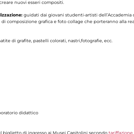
 creare nuovi esseri compositi.
lizzazione:
guidati dai giovani studenti-artisti dell’Accademia d
 di composizione grafica e foto collage che porteranno alla real
tite di grafite, pastelli colorati, nastri,fotografie, ecc.
boratorio didattico
el biglietto di ingresso ai Musei Capitolini secondo
tariffazione