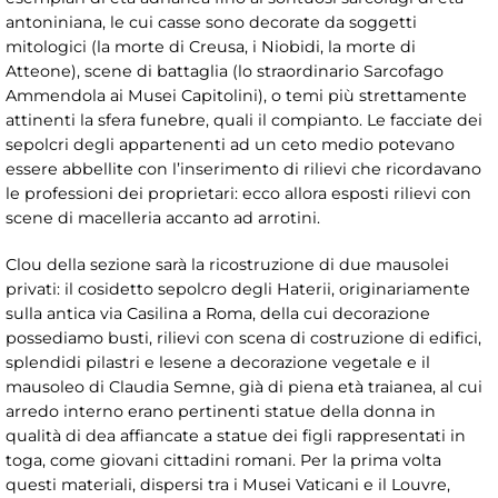
antoniniana, le cui casse sono decorate da soggetti
mitologici (la morte di Creusa, i Niobidi, la morte di
Atteone), scene di battaglia (lo straordinario Sarcofago
Ammendola ai Musei Capitolini), o temi più strettamente
attinenti la sfera funebre, quali il compianto. Le facciate dei
sepolcri degli appartenenti ad un ceto medio potevano
essere abbellite con l’inserimento di rilievi che ricordavano
le professioni dei proprietari: ecco allora esposti rilievi con
scene di macelleria accanto ad arrotini.
Clou della sezione sarà la ricostruzione di due mausolei
privati: il cosidetto sepolcro degli Haterii, originariamente
sulla antica via Casilina a Roma, della cui decorazione
possediamo busti, rilievi con scena di costruzione di edifici,
splendidi pilastri e lesene a decorazione vegetale e il
mausoleo di Claudia Semne, già di piena età traianea, al cui
arredo interno erano pertinenti statue della donna in
qualità di dea affiancate a statue dei figli rappresentati in
toga, come giovani cittadini romani. Per la prima volta
questi materiali, dispersi tra i Musei Vaticani e il Louvre,