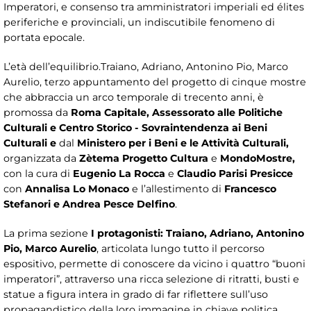
Imperatori, e consenso tra amministratori imperiali ed élites
periferiche e provinciali, un indiscutibile fenomeno di
portata epocale.
L’età dell’equilibrio.Traiano, Adriano, Antonino Pio, Marco
Aurelio, terzo appuntamento del progetto di cinque mostre
che abbraccia un arco temporale di trecento anni, è
promossa
da
Roma Capitale, Assessorato alle Politiche
Culturali e Centro Storico - Sovraintendenza ai Beni
Culturali e
dal
Ministero per i Beni e le Attività Culturali,
organizzata da
Zètema Progetto Cultura
e
MondoMostre,
con la cura di
Eugenio La Rocca
e
Claudio Parisi Presicce
con
Annalisa Lo Monaco
e l’allestimento di
Francesco
Stefanori e Andrea Pesce Delfino
.
La prima sezione
I protagonisti: Traiano, Adriano, Antonino
Pio, Marco Aurelio
, articolata lungo tutto il percorso
espositivo, permette di conoscere da vicino i quattro “buoni
imperatori”, attraverso una ricca selezione di ritratti, busti e
statue a figura intera in grado di far riflettere sull’uso
propagandistico della loro immagine in chiave politica,