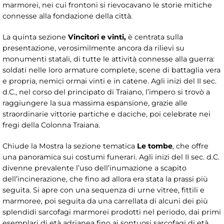
marmorei, nei cui frontoni si rievocavano le storie mitiche
connesse alla fondazione della città.
La quinta sezione
Vincitori e vinti,
è centrata sulla
presentazione, verosimilmente ancora da rilievi su
monumenti statali, di tutte le attività connesse alla guerra:
soldati nelle loro armature complete, scene di battaglia vera
e propria, nemici ormai vinti e in catene. Agli inizi del II sec.
d.C., nel corso del principato di Traiano, l’impero si trovò a
raggiungere la sua massima espansione, grazie alle
straordinarie vittorie partiche e daciche, poi celebrate nei
fregi della Colonna Traiana.
Chiude la Mostra la sezione tematica
Le tombe
, che offre
una panoramica sui costumi funerari. Agli inizi del II sec. d.C.
divenne prevalente l’uso dell’inumazione a scapito
dell’incinerazione, che fino ad allora era stata la prassi più
seguita. Si apre con una sequenza di urne vitree, fittili e
marmoree, poi seguita da una carrellata di alcuni dei più
splendidi sarcofagi marmorei prodotti nel periodo, dai primi
esemplari di età adrianea fino ai sontuosi sarcofagi di età