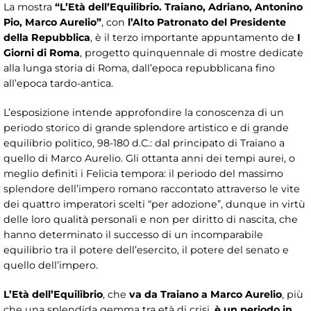
La mostra
“L’Età dell’Equilibrio. Traiano, Adriano, Antonino
Pio, Marco Aurelio”
, con
l’Alto Patronato del Presidente
della Repubblica
, è il terzo importante appuntamento de
I
Giorni di Roma
, progetto quinquennale di mostre dedicate
alla lunga storia di Roma, dall’epoca repubblicana fino
all’epoca tardo-antica.
L’esposizione intende approfondire la conoscenza di un
periodo storico di grande splendore artistico e di grande
equilibrio politico, 98-180 d.C.: dal principato di Traiano a
quello di Marco Aurelio. Gli ottanta anni dei tempi aurei, o
meglio definiti i Felicia tempora: il periodo del massimo
splendore dell’impero romano raccontato attraverso le vite
dei quattro imperatori scelti “per adozione”, dunque in virtù
delle loro qualità personali e non per diritto di nascita, che
hanno determinato il successo di un incomparabile
equilibrio tra il potere dell’esercito, il potere del senato e
quello dell’impero.
L’Età dell’Equilibrio
, che
va da Traiano a Marco Aurelio
, più
che una splendida gemma tra età di crisi,
è un periodo in