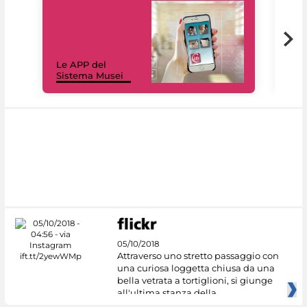
Il 
Le APP del
Mus
Sistema Musei
net
05/10/2018
Attraverso uno stretto passaggio con
una curiosa loggetta chiusa da una
bella vetrata a tortiglioni, si giunge
all'ultima stanza della