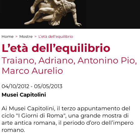
Home
>
Mostre
>
L’età dell’equilibrio
Tu sei qui
L’età dell’equilibrio
Traiano, Adriano, Antonino Pio,
Marco Aurelio
04/10/2012 - 05/05/2013
Musei Capitolini
Ai Musei Capitolini, il terzo appuntamento del
ciclo "I Giorni di Roma", una grande mostra di
arte antica romana, il periodo d’oro dell’impero
romano.