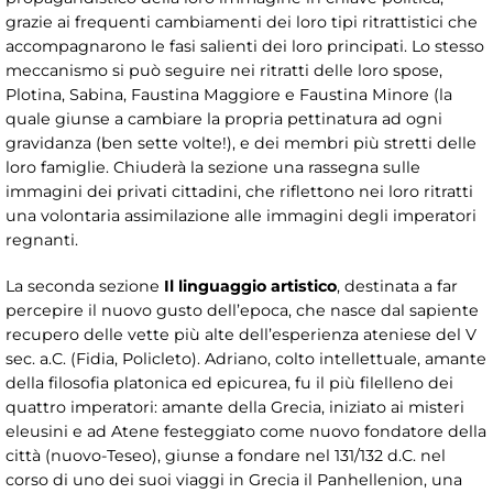
grazie ai frequenti cambiamenti dei loro tipi ritrattistici che
accompagnarono le fasi salienti dei loro principati. Lo stesso
meccanismo si può seguire nei ritratti delle loro spose,
Plotina, Sabina, Faustina Maggiore e Faustina Minore (la
quale giunse a cambiare la propria pettinatura ad ogni
gravidanza (ben sette volte!), e dei membri più stretti delle
loro famiglie. Chiuderà la sezione una rassegna sulle
immagini dei privati cittadini, che riflettono nei loro ritratti
una volontaria assimilazione alle immagini degli imperatori
regnanti.
La seconda sezione
Il linguaggio artistico
, destinata a far
percepire il nuovo gusto dell’epoca, che nasce dal sapiente
recupero delle vette più alte dell’esperienza ateniese del V
sec. a.C. (Fidia, Policleto). Adriano, colto intellettuale, amante
della filosofia platonica ed epicurea, fu il più filelleno dei
quattro imperatori: amante della Grecia, iniziato ai misteri
eleusini e ad Atene festeggiato come nuovo fondatore della
città (nuovo-Teseo), giunse a fondare nel 131/132 d.C. nel
corso di uno dei suoi viaggi in Grecia il Panhellenion, una