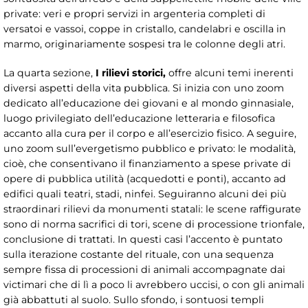
private: veri e propri servizi in argenteria completi di
versatoi e vassoi, coppe in cristallo, candelabri e oscilla in
marmo, originariamente sospesi tra le colonne degli atri.
La quarta sezione,
I rilievi storici,
offre alcuni temi inerenti
diversi aspetti della vita pubblica. Si inizia con uno zoom
dedicato all’educazione dei giovani e al mondo ginnasiale,
luogo privilegiato dell’educazione letteraria e filosofica
accanto alla cura per il corpo e all’esercizio fisico. A seguire,
uno zoom sull’evergetismo pubblico e privato: le modalità,
cioè, che consentivano il finanziamento a spese private di
opere di pubblica utilità (acquedotti e ponti), accanto ad
edifici quali teatri, stadi, ninfei. Seguiranno alcuni dei più
straordinari rilievi da monumenti statali: le scene raffigurate
sono di norma sacrifici di tori, scene di processione trionfale,
conclusione di trattati. In questi casi l’accento è puntato
sulla iterazione costante del rituale, con una sequenza
sempre fissa di processioni di animali accompagnate dai
victimari che di lì a poco li avrebbero uccisi, o con gli animali
già abbattuti al suolo. Sullo sfondo, i sontuosi templi