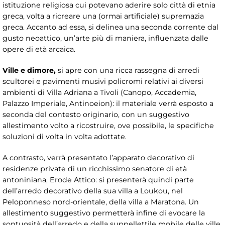
istituzione religiosa cui potevano aderire solo città di etnia
greca, volta a ricreare una (ormai artificiale) supremazia
greca. Accanto ad essa, si delinea una seconda corrente dal
gusto neoattico, un’arte più di maniera, influenzata dalle
opere di età arcaica.
Ville e dimore
,
si apre con una ricca rassegna di arredi
scultorei e pavimenti musivi policromi relativi ai diversi
ambienti di Villa Adriana a Tivoli (Canopo, Accademia,
Palazzo Imperiale, Antinoeion): il materiale verrà esposto a
seconda del contesto originario, con un suggestivo
allestimento volto a ricostruire, ove possibile, le specifiche
soluzioni di volta in volta adottate.
A contrasto, verrà presentato l’apparato decorativo di
residenze private di un ricchissimo senatore di età
antoniniana, Erode Attico: si presenterà quindi parte
dell’arredo decorativo della sua villa a Loukou, nel
Peloponneso nord-orientale, della villa a Maratona. Un
allestimento suggestivo permetterà infine di evocare la
sontuosità dell’arredo e della suppellettile mobile delle ville