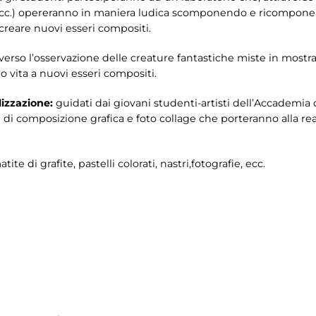
i,ecc.) opereranno in maniera ludica scomponendo e ricompone
 creare nuovi esseri compositi.
averso l’osservazione delle creature fantastiche miste in mostra
 vita a nuovi esseri compositi.
lizzazione:
guidati dai giovani studenti-artisti dell’Accademia d
 di composizione grafica e foto collage che porteranno alla real
atite di grafite, pastelli colorati, nastri,fotografie, ecc.