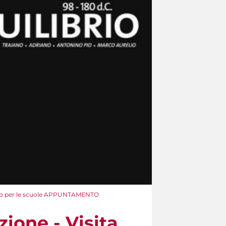
torio per le scuole APPUNTAMENTO
ione - Visita