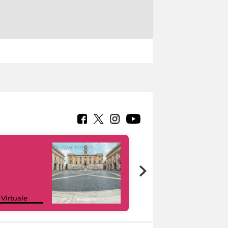
Google Arts &
 Virtuale
Culture