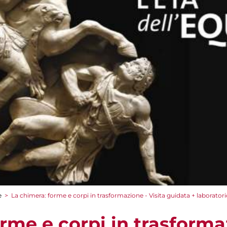
e
>
La chimera: forme e corpi in trasformazione - Visita guidata + labora
rme e corpi in trasformaz