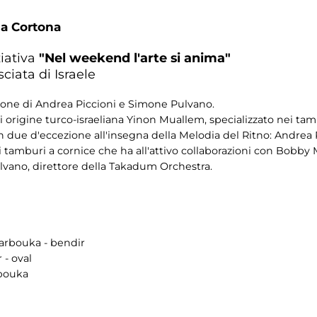
da Cortona
ziativa
"Nel weekend l'arte si anima"
ciata di Israele
ione di Andrea Piccioni e Simone Pulvano.
 origine turco-israeliana Yinon Muallem, specializzato nei tamb
 due d'eccezione all'insegna della Melodia del Ritno: Andrea Pic
 tamburi a cornice che ha all'attivo collaborazioni con Bobb
vano, direttore della Takadum Orchestra.
darbouka - bendir
 - oval
rbouka