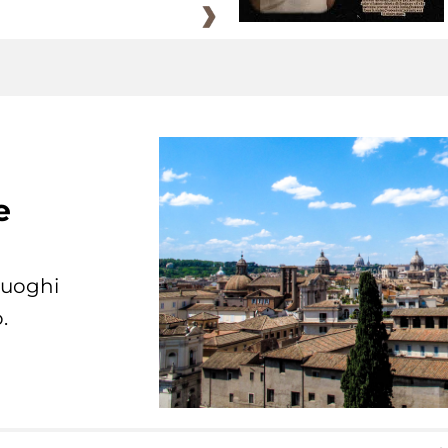
e
 luoghi
.