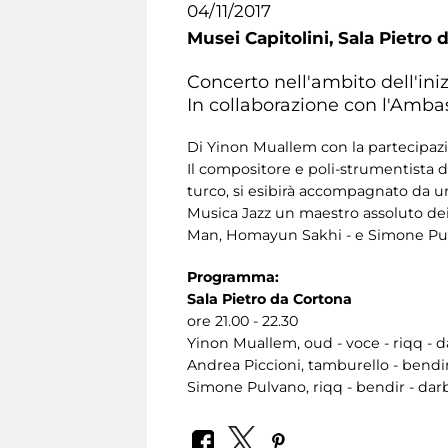
04/11/2017
Musei Capitolini,
Sala Pietro 
Concerto nell'ambito dell'ini
In collaborazione con l'Ambas
Di Yinon Muallem con la partecipaz
Il compositore e poli-strumentista di
turco, si esibirà accompagnato da un
Musica Jazz un maestro assoluto dei
Man, Homayun Sakhi - e Simone Pul
Programma:
Sala Pietro da Cortona
ore 21.00 - 22.30
Yinon Muallem, oud - voce - riqq - 
Andrea Piccioni, tamburello - bendir
Simone Pulvano, riqq - bendir - da