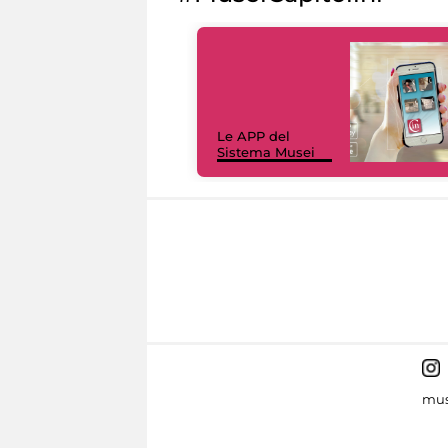
Le APP del
Sistema Musei
mus