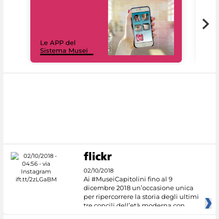
Il 
Le APP del
Mus
Sistema Musei
net
02/10/2018
Ai #MuseiCapitolini fino al 9
dicembre 2018 un’occasione unica
per ripercorrere la storia degli ultimi
tre concili dell’età moderna con