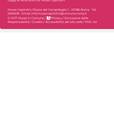
Leggi le recensioni su:
Musei Capitolini
Musei Capitolini, Piazza del Campidoglio 1 - 00186 Roma - Tel.
060608 - Email: info.museicapitolini@comune.roma.it
© 2017 Musei in Comune
/
Privacy
/
Esclusione delle
Responsabilità
/
Credits
/
Accessibilità del sito web
/
XML-rss