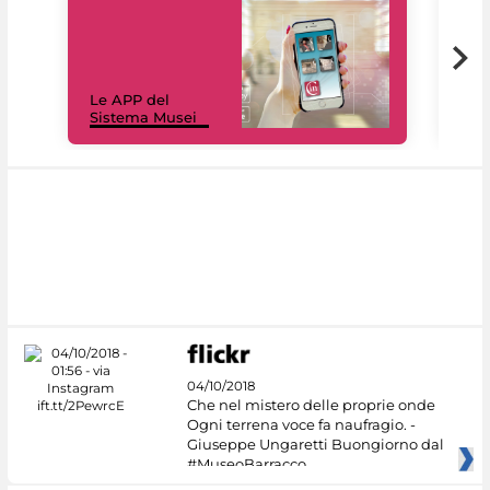
Il 
Le APP del
Mus
Sistema Musei
net
04/10/2018
Che nel mistero delle proprie onde
Ogni terrena voce fa naufragio. -
Giuseppe Ungaretti Buongiorno dal
#MuseoBarracco