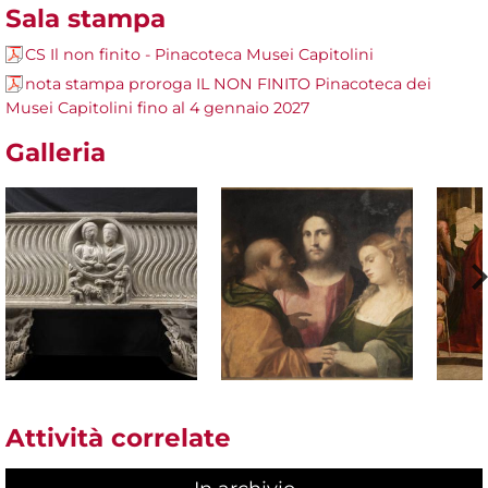
Sala stampa
CS Il non finito - Pinacoteca Musei Capitolini
nota stampa proroga IL NON FINITO Pinacoteca dei
Musei Capitolini fino al 4 gennaio 2027
Galleria
Attività correlate