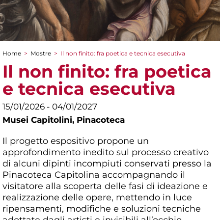
Home
>
Mostre
>
Il non finito: fra poetica e tecnica esecutiva
Tu sei qui
Il non finito: fra poetica
e tecnica esecutiva
15/01/2026 - 04/01/2027
Musei Capitolini,
Pinacoteca
Il progetto espositivo propone un
approfondimento inedito sul processo creativo
di alcuni dipinti incompiuti conservati presso la
Pinacoteca Capitolina accompagnando il
visitatore alla scoperta delle fasi di ideazione e
realizzazione delle opere, mettendo in luce
ripensamenti, modifiche e soluzioni tecniche
adottate dagli artisti e invisibili all’occhio