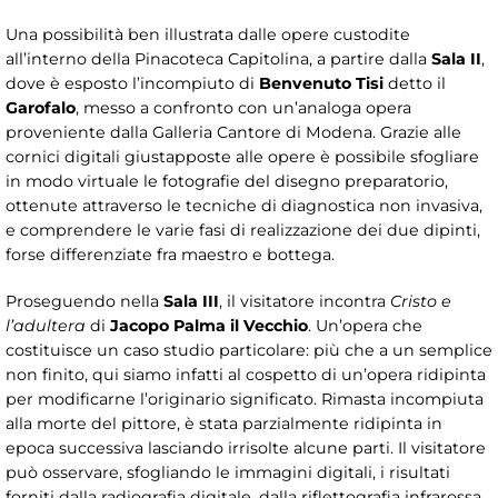
Una possibilità ben illustrata dalle opere custodite
all’interno della Pinacoteca Capitolina, a partire dalla
Sala II
,
dove è esposto l’incompiuto di
Benvenuto Tisi
detto il
Garofalo
, messo a confronto con un’analoga opera
proveniente dalla Galleria Cantore di Modena. Grazie alle
cornici digitali giustapposte alle opere è possibile sfogliare
in modo virtuale le fotografie del disegno preparatorio,
ottenute attraverso le tecniche di diagnostica non invasiva,
e comprendere le varie fasi di realizzazione dei due dipinti,
forse differenziate fra maestro e bottega.
Proseguendo nella
Sala III
, il visitatore incontra
Cristo e
l’adultera
di
Jacopo Palma il Vecchio
. Un’opera che
costituisce un caso studio particolare: più che a un semplice
non finito, qui siamo infatti al cospetto di un’opera ridipinta
per modificarne l’originario significato. Rimasta incompiuta
alla morte del pittore, è stata parzialmente ridipinta in
epoca successiva lasciando irrisolte alcune parti. Il visitatore
può osservare, sfogliando le immagini digitali, i risultati
forniti dalla radiografia digitale, dalla riflettografia infrarossa,