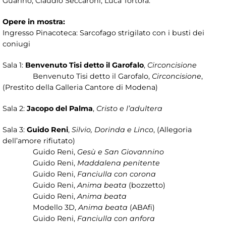
Guarino, Claudio Seccaroni, Luca Tortora.
Opere in mostra:
Ingresso Pinacoteca: Sarcofago strigilato con i busti dei
coniugi
Sala 1:
Benvenuto Tisi detto il Garofalo
,
Circoncisione
Benvenuto Tisi detto il Garofalo,
Circoncisione
,
(Prestito della Galleria Cantore di Modena)
Sala 2:
Jacopo del Palma
,
Cristo e l’adultera
Sala 3:
Guido Reni
,
Silvio, Dorinda e Linco
, (Allegoria
dell’amore rifiutato)
Guido Reni,
Gesù e San Giovannino
Guido Reni,
Maddalena penitente
Guido Reni,
Fanciulla con corona
Guido Reni,
Anima beata
(bozzetto)
Guido Reni,
Anima beata
Modello 3D,
Anima beata
(ABAfi)
Guido Reni,
Fanciulla con anfora