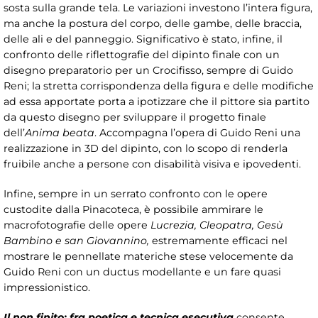
sosta sulla grande tela. Le variazioni investono l’intera figura,
ma anche la postura del corpo, delle gambe, delle braccia,
delle ali e del panneggio. Significativo è stato, infine, il
confronto delle riflettografie del dipinto finale con un
disegno preparatorio per un Crocifisso, sempre di Guido
Reni; la stretta corrispondenza della figura e delle modifiche
ad essa apportate porta a ipotizzare che il pittore sia partito
da questo disegno per sviluppare il progetto finale
dell’
Anima beata
. Accompagna l’opera di Guido Reni una
realizzazione in 3D del dipinto, con lo scopo di renderla
fruibile anche a persone con disabilità visiva e ipovedenti.
Infine, sempre in un serrato confronto con le opere
custodite dalla Pinacoteca, è possibile ammirare le
macrofotografie delle opere
Lucrezia, Cleopatra, Gesù
Bambino e san Giovannino,
estremamente efficaci nel
mostrare le pennellate materiche stese velocemente da
Guido Reni con un ductus modellante e un fare quasi
impressionistico.
Il non finito: fra poetica e tecnica esecutiva
consente