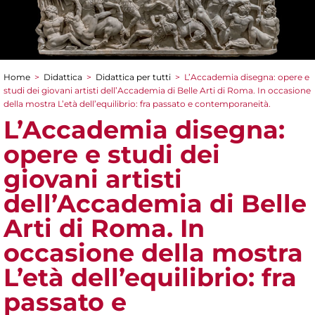
Home
>
Didattica
>
Didattica per tutti
>
L’Accademia disegna: opere e
Tu sei qui
studi dei giovani artisti dell’Accademia di Belle Arti di Roma. In occasione
della mostra L’età dell’equilibrio: fra passato e contemporaneità.
L’Accademia disegna:
opere e studi dei
giovani artisti
dell’Accademia di Belle
Arti di Roma. In
occasione della mostra
L’età dell’equilibrio: fra
passato e