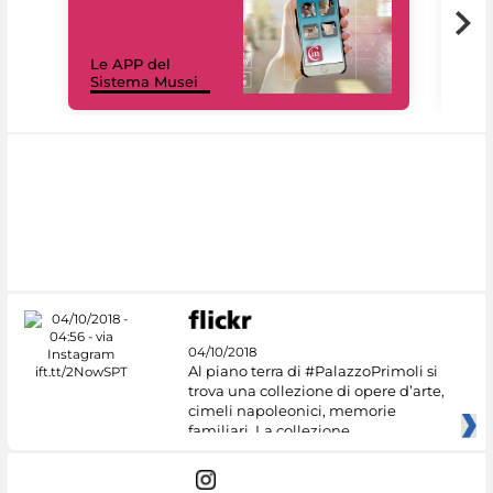
Il 
Le APP del
Mus
Sistema Musei
net
04/10/2018
Al piano terra di #PalazzoPrimoli si
trova una collezione di opere d’arte,
cimeli napoleonici, memorie
familiari. La collezione