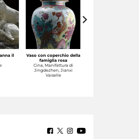
anna il
Vaso con coperchio della
Il Concerto
famiglia rosa
Manifattura di Meissen,
e
Cina, Manifattura di
1737-1740 circa su model
Jingdezhen, Jianxi
di Johann Joachim
Vaiselle
Kändler e di Johann
Gottlieb Ehder
Sculpture