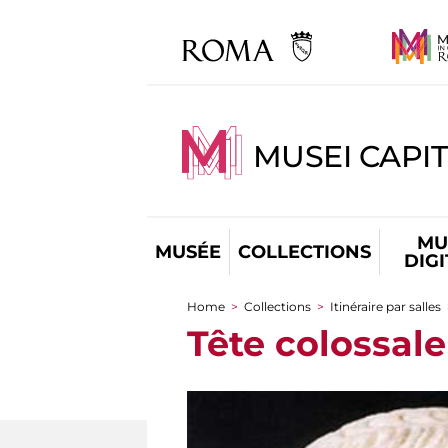
MUSEI CAPIT
MU
MUSÉE
COLLECTIONS
DIG
Home
>
Collections
>
Itinéraire par salles
You are here
Tête colossal