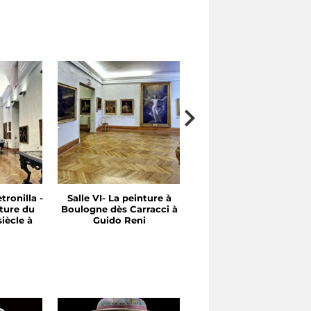
tronilla -
Salle VI- La peinture à
Salle V- Entre le XVI et 
ture du
Boulogne dès Carracci à
XVII Siècle: Emilie et
iècle à
Guido Reni
Rome