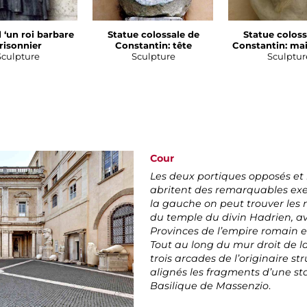
 ‘un roi barbare
Statue colossale de
Statue coloss
risonnier
Constantin: tête
Constantin: mai
Sculpture
Sculpture
Sculptur
Cour
Les deux portiques opposés et 
abritent des remarquables exe
la gauche on peut trouver les r
du temple du divin Hadrien, av
Provinces de l’empire romain e
Tout au long du mur droit de l
trois arcades de l’originaire st
alignés les fragments d’une st
Basilique de Massenzio
.