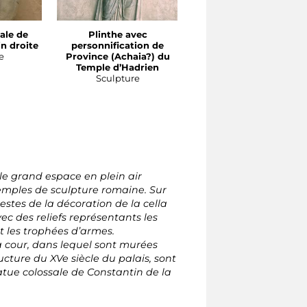
ale de
Plinthe avec
Tête colossale de
n droite
personnification de
Constance II ou
e
Province (Achaia?) du
Constante
Temple d’Hadrien
Sculpture
Sculpture
le grand espace en plein air
mples de sculpture romaine. Sur
estes de la décoration de la cella
ec des reliefs représentants les
t les trophées d’armes.
a cour, dans lequel sont murées
ructure du XVe siècle du palais, sont
atue colossale de Constantin de la