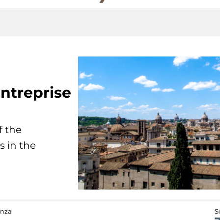
ntreprise
f the
s in the
anza
S