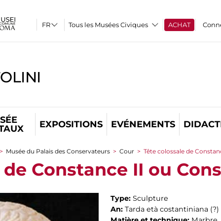
Tous les Musées Civiques
ACHAT
Conn
OLINI
SÉE
EXPOSITIONS
EVÉNEMENTS
DIDACT
ITAUX
>
Musée du Palais des Conservateurs
>
Cour
>
Tête colossale de Constan
e de Constance II ou Con
Type:
Sculpture
An:
Tarda età costantiniana (?)
Matière et technique:
Marbre