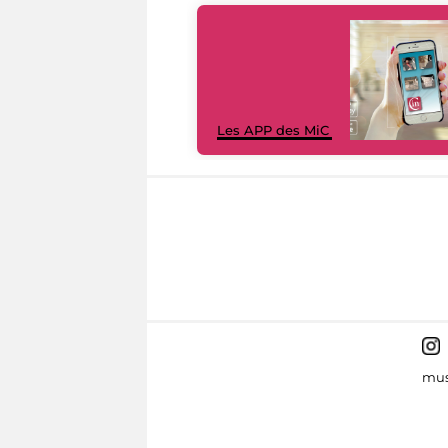
Les APP des MiC
mus