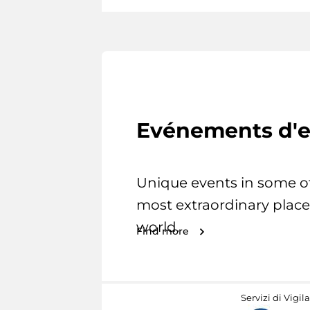
Evénements d'e
Unique events in some o
most extraordinary place
world.
Find more
Servizi di Vigil