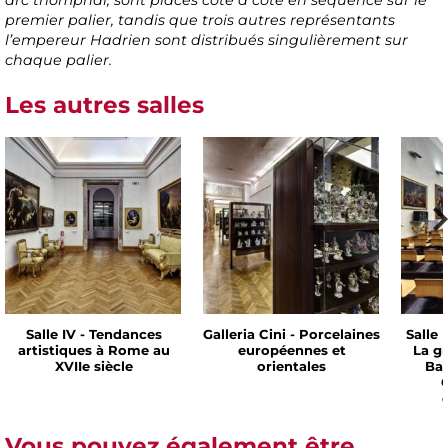
arc triomphal, sont placés coté à coté en séquence sur le
premier palier, tandis que trois autres représentants
l’empereur Hadrien sont distribués singulièrement sur
chaque palier.
Les autres salles
Salle IV - Tendances
Galleria Cini - Porcelaines
Salle 
artistiques à Rome au
européennes et
La g
XVIIe siècle
orientales
Bar
C
Vous pouvez également être