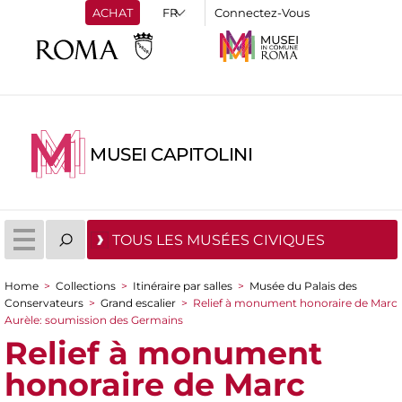
ACHAT
Connectez-Vous
MUSEI CAPITOLINI
TOUS LES MUSÉES CIVIQUES
Home
>
Collections
>
Itinéraire par salles
>
Musée du Palais des
You are here
Conservateurs
>
Grand escalier
>
Relief à monument honoraire de Marc
Aurèle: soumission des Germains
Relief à monument
honoraire de Marc