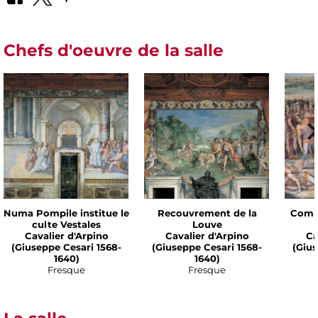
Chefs d'oeuvre de la salle
Numa Pompile institue le
Recouvrement de la
Comba
culte Vestales
Louve
Cavalier d'Arpino
Cavalier d'Arpino
Ca
(Giuseppe Cesari 1568-
(Giuseppe Cesari 1568-
(Gius
1640)
1640)
Fresque
Fresque