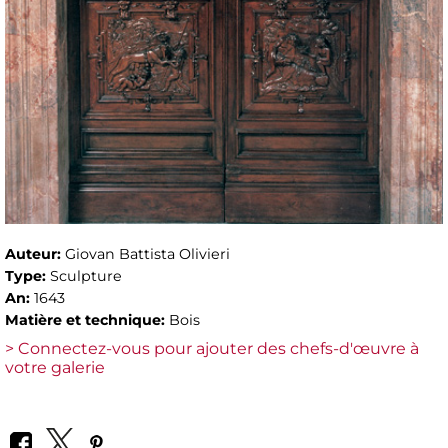
Auteur:
Giovan Battista Olivieri
Type:
Sculpture
An:
1643
Matière et technique:
Bois
> Connectez-vous pour ajouter des chefs-d'œuvre à
votre galerie