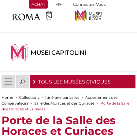
ACHAT
Connectez-Vous
MUSEI CAPITOLINI
TOUS LES MUSÉES CIVIQUES
Home
>
Collections
>
Itinéraire par salles
>
Appartement des
You are here
Conservateurs
>
Salle des Horaces et des Curiaces
>
Porte de la Salle
des Horaces et Curiaces
Porte de la Salle des
Horaces et Curiaces