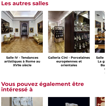
Les autres salles
Salle IV - Tendances
Galleria Cini - Porcelaines
Salle 
artistiques à Rome au
européennes et
La g
XVIIe siècle
orientales
Bar
C
Vous pouvez également être
intéressé à