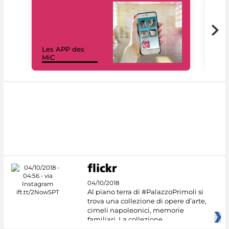
Les APP des
Les
MiC
rés
04/10/2018
Al piano terra di #PalazzoPrimoli si
trova una collezione di opere d’arte,
cimeli napoleonici, memorie
familiari. La collezione