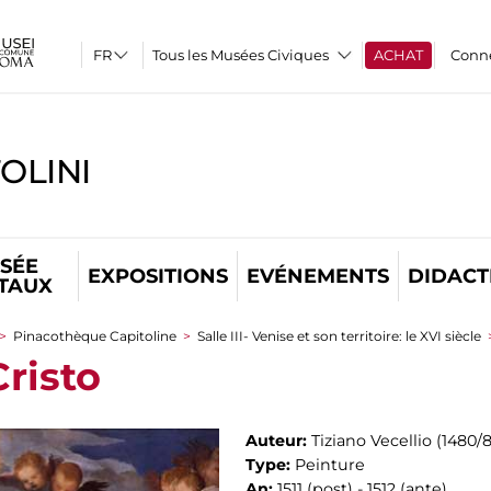
Tous les Musées Civiques
ACHAT
Conn
OLINI
SÉE
EXPOSITIONS
EVÉNEMENTS
DIDACT
ITAUX
>
Pinacothèque Capitoline
>
Salle III- Venise et son territoire: le XVI siècle
risto
Auteur:
Tiziano Vecellio (1480/
Type:
Peinture
An:
1511 (post) - 1512 (ante)