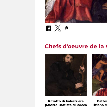
Chefs d'oeuvre de la 
Ritratto di balestriere
Batte
(Mastro Battista di Rocca
Tiziano V