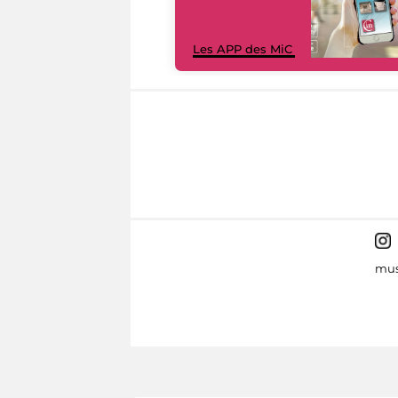
Les APP des MiC
mus