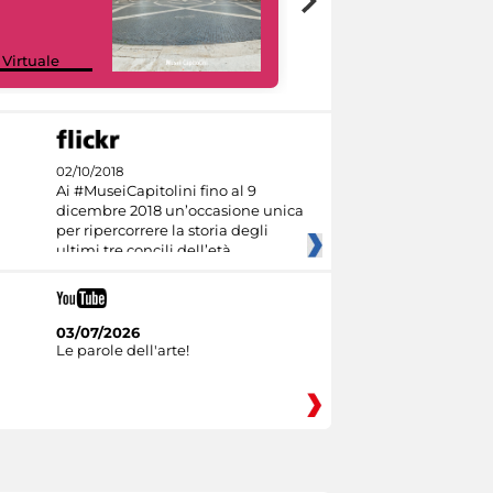
Google Arts &
 Virtuale
Culture
02/10/2018
Ai #MuseiCapitolini fino al 9
dicembre 2018 un’occasione unica
per ripercorrere la storia degli
ultimi tre concili dell’età
03/07/2026
Le parole dell'arte!