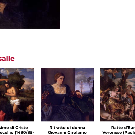
salle
simo di Cristo
Ritratto di donna
Ratto d’Eu
ecellio (1480/85-
Giovanni Girolamo
Veronese (Paolo