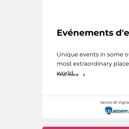
Evénements d'e
Unique events in some o
most extraordinary place
world.
Find more
Servizi di Vigil