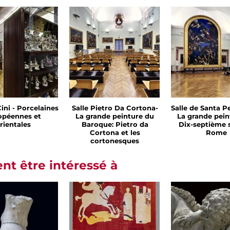
Cini - Porcelaines
Salle Pietro Da Cortona-
Salle de Santa Pe
opéennes et
La grande peinture du
La grande pein
rientales
Baroque: Pietro da
Dix-septième s
Cortona et les
Rome
cortonesques
t être intéressé à