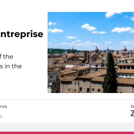
ntreprise
f the
s in the
anza
S