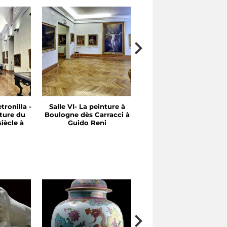
tronilla -
Salle VI- La peinture à
Salle V- Entre le XVI et 
ture du
Boulogne dès Carracci à
XVII Siècle: Emilie et
iècle à
Guido Reni
Rome