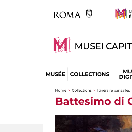
MUSEI CAPIT
MU
MUSÉE
COLLECTIONS
DIG
Home
>
Collections
>
Itinéraire par salles
You are here
Battesimo di C