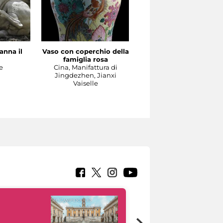
anna il
Vaso con coperchio della
Il Concerto
famiglia rosa
Manifattura di Meissen,
e
Cina, Manifattura di
1737-1740 circa su model
Jingdezhen, Jianxi
di Johann Joachim
Vaiselle
Kändler e di Johann
Gottlieb Ehder
Sculpture