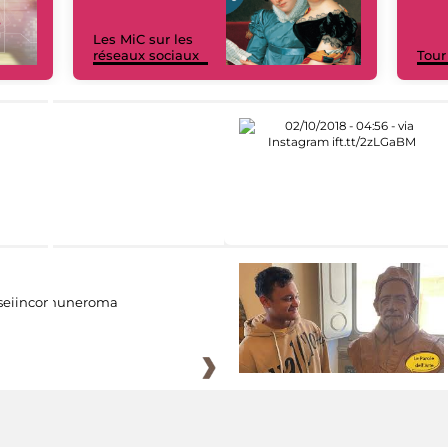
Les MiC sur les
réseaux sociaux
Tour
eiincomuneroma