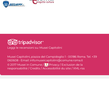
Leggi le recensioni su:
Musei Capitolini
Musei Capitolini, piazza del Campidoglio 1 - 00186 Roma. Tel. +39
060608 - Email: info.museicapitolini@comune.roma.it
© 2017 Musei in Comune
/
Privacy
/
Exclusion de la
responsabilité
/
Credits
/
Accessibilité du site
/
XML-rss