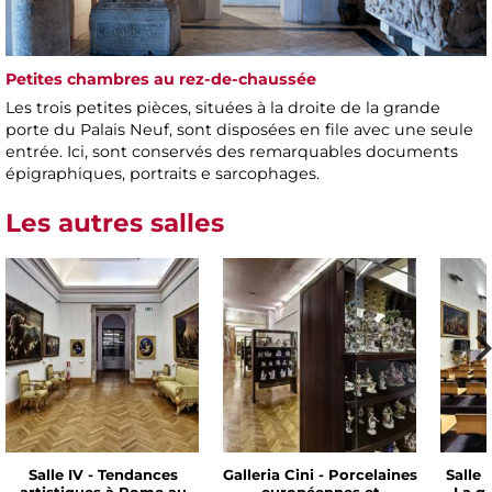
Petites chambres au rez-de-chaussée
Les trois petites pièces, situées à la droite de la grande
porte du Palais Neuf, sont disposées en file avec une seule
entrée. Ici, sont conservés des remarquables documents
épigraphiques, portraits e sarcophages.
Les autres salles
Salle IV - Tendances
Galleria Cini - Porcelaines
Salle 