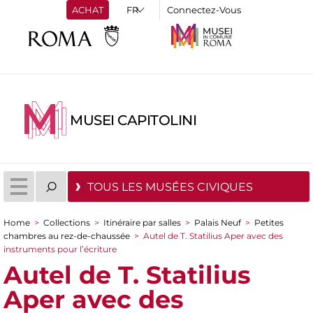
ACHAT
Connectez-Vous
MUSEI CAPITOLINI
TOUS LES MUSÉES CIVIQUES
Home
>
Collections
>
Itinéraire par salles
>
Palais Neuf
>
Petites
You are here
chambres au rez-de-chaussée
>
Autel de T. Statilius Aper avec des
instruments pour l’écriture
Autel de T. Statilius
Aper avec des