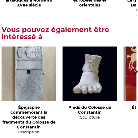
artistiques à Rome au
européennes et
La g
XVIIe siècle
orientales
Bar
C
Vous pouvez également être
intéressé à
Épigraphe
Pieds du Colosse de
Ét
commémorant la
Constantin
découverte des
Sculpture
fragments du Colosse de
Constantin
Inscription