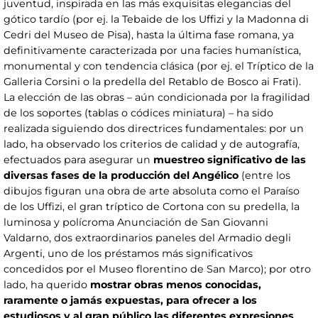
juventud, inspirada en las más exquisitas elegancias del
gótico tardío (por ej. la Tebaide de los Uffizi y la Madonna di
Cedri del Museo de Pisa), hasta la última fase romana, ya
definitivamente caracterizada por una facies humanística,
monumental y con tendencia clásica (por ej. el Tríptico de la
Galleria Corsini o la predella del Retablo de Bosco ai Frati).
La elección de las obras – aún condicionada por la fragilidad
de los soportes (tablas o códices miniatura) – ha sido
realizada siguiendo dos directrices fundamentales: por un
lado, ha observado los criterios de calidad y de autografía,
efectuados para asegurar un
muestreo significativo de las
diversas fases de la producción del Angélico
(entre los
dibujos figuran una obra de arte absoluta como el Paraíso
de los Uffizi, el gran tríptico de Cortona con su predella, la
luminosa y polícroma Anunciación de San Giovanni
Valdarno, dos extraordinarios paneles del Armadio degli
Argenti, uno de los préstamos más significativos
concedidos por el Museo florentino de San Marco); por otro
lado, ha querido
mostrar obras menos conocidas,
raramente o jamás expuestas, para ofrecer a los
estudiosos y al gran público las diferentes expresiones