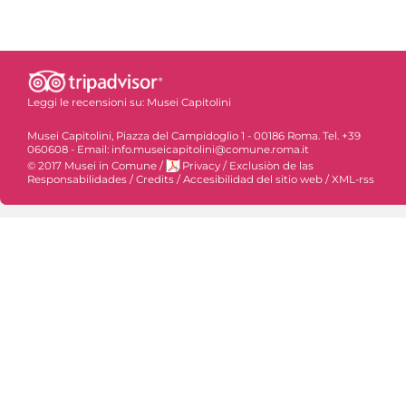
Leggi le recensioni su:
Musei Capitolini
Musei Capitolini, Piazza del Campidoglio 1 - 00186 Roma. Tel. +39
060608 - Email: info.museicapitolini@comune.roma.it
© 2017 Musei in Comune
/
Privacy
/
Exclusiòn de las
Responsabilidades
/
Credits
/
Accesibilidad del sitio web
/
XML-rss