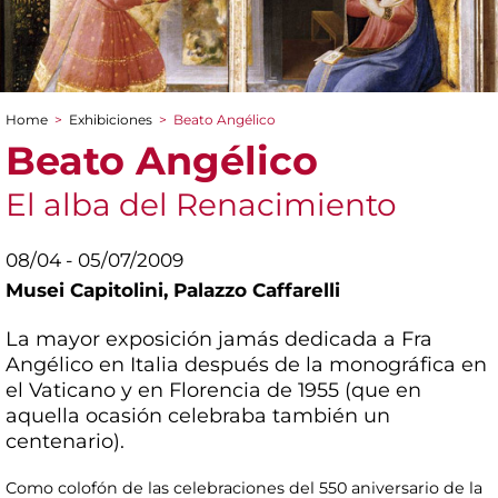
Home
>
Exhibiciones
>
Beato Angélico
You are here
Beato Angélico
El alba del Renacimiento
08/04 - 05/07/2009
Musei Capitolini,
Palazzo Caffarelli
La mayor exposición jamás dedicada a Fra
Angélico en Italia después de la monográfica en
el Vaticano y en Florencia de 1955 (que en
aquella ocasión celebraba también un
centenario).
Como colofón de las celebraciones del 550 aniversario de la