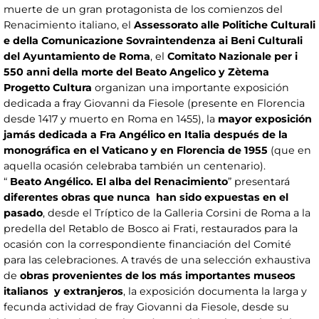
muerte de un gran protagonista de los comienzos del
Renacimiento italiano, el
Assessorato alle Politiche Culturali
e della Comunicazione Sovraintendenza ai Beni Culturali
del Ayuntamiento de Roma
, el
Comitato Nazionale per i
550 anni della morte del Beato Angelico y Zètema
Progetto Cultura
organizan una importante exposición
dedicada a fray Giovanni da Fiesole (presente en Florencia
desde 1417 y muerto en Roma en 1455), la
mayor exposición
jamás dedicada a Fra Angélico en Italia después de la
monográfica en el Vaticano y en Florencia de 1955
(que en
aquella ocasión celebraba también un centenario).
“
Beato Angélico. El alba del Renacimiento
” presentará
diferentes obras que nunca han sido expuestas en el
pasado
, desde el Tríptico de la Galleria Corsini de Roma a la
predella del Retablo de Bosco ai Frati, restaurados para la
ocasión con la correspondiente financiación del Comité
para las celebraciones. A través de una selección exhaustiva
de
obras provenientes de los más importantes museos
italianos y extranjeros
, la exposición documenta la larga y
fecunda actividad de fray Giovanni da Fiesole, desde su