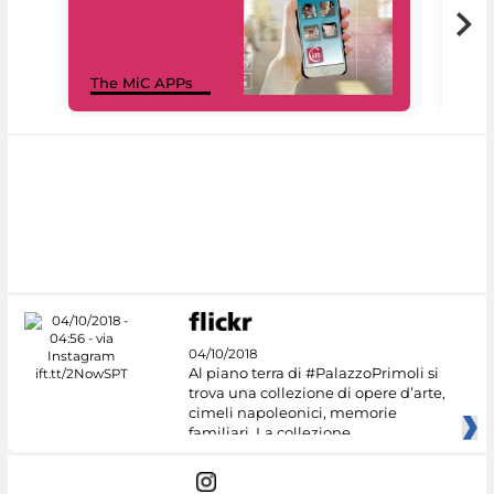
MiC
The MiC APPs
net
04/10/2018
Al piano terra di #PalazzoPrimoli si
trova una collezione di opere d’arte,
cimeli napoleonici, memorie
familiari. La collezione