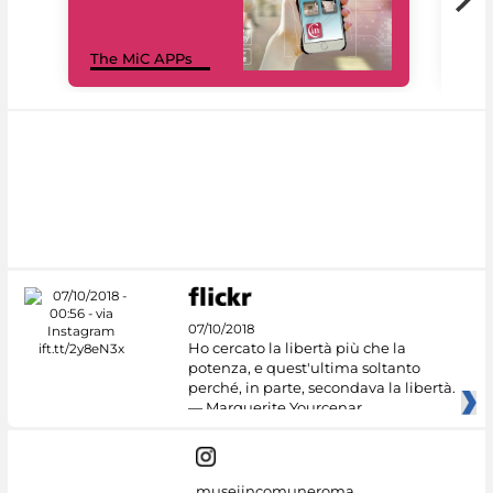
MiC
The MiC APPs
net
07/10/2018
Ho cercato la libertà più che la
potenza, e quest'ultima soltanto
perché, in parte, secondava la libertà.
— Marguerite Yourcenar
museiincomuneroma