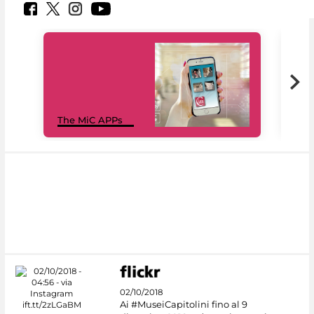
MiC
The MiC APPs
net
02/10/2018
Ai #MuseiCapitolini fino al 9