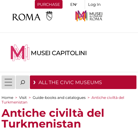
PURCHASE
Log In
MUSEI CAPITOLINI
ALL THE CIVIC MUSEUMS
Home
>
Visit
>
Guide-books and catalogues
>
Antiche civiltà del
Turkmenistan
You are here
Antiche civiltà del
Turkmenistan