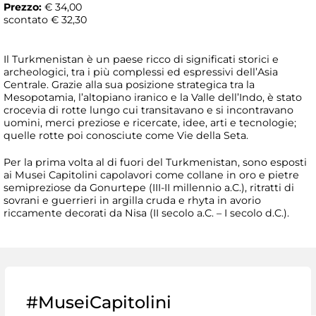
Prezzo:
€ 34,00
scontato € 32,30
Il Turkmenistan è un paese ricco di significati storici e
archeologici, tra i più complessi ed espressivi dell’Asia
Centrale. Grazie alla sua posizione strategica tra la
Mesopotamia, l’altopiano iranico e la Valle dell’Indo, è stato
crocevia di rotte lungo cui transitavano e si incontravano
uomini, merci preziose e ricercate, idee, arti e tecnologie;
quelle rotte poi conosciute come Vie della Seta.
Per la prima volta al di fuori del Turkmenistan, sono esposti
ai Musei Capitolini capolavori come collane in oro e pietre
semipreziose da Gonurtepe (III-II millennio a.C.), ritratti di
sovrani e guerrieri in argilla cruda e rhyta in avorio
riccamente decorati da Nisa (II secolo a.C. – I secolo d.C.).
#MuseiCapitolini