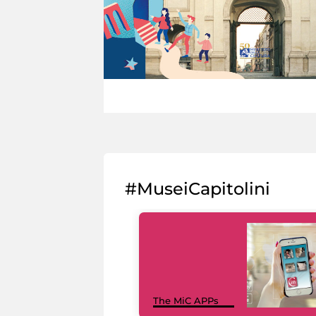
#MuseiCapitolini
The MiC APPs