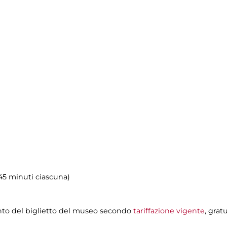
i 45 minuti ciascuna)
nto del biglietto del museo secondo
tariffazione vigente
, grat