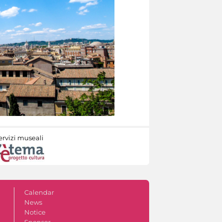
ervizi museali
Calendar
News
Notice