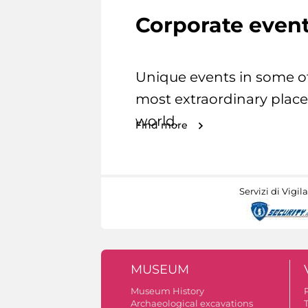
Corporate even
Unique events in some o
most extraordinary place
world.
Find more
Servizi di Vigil
MUSEUM
Museum History
Archaeological excavations