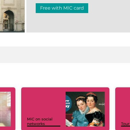
Free with MIC card
MiC on social
networks
Tour