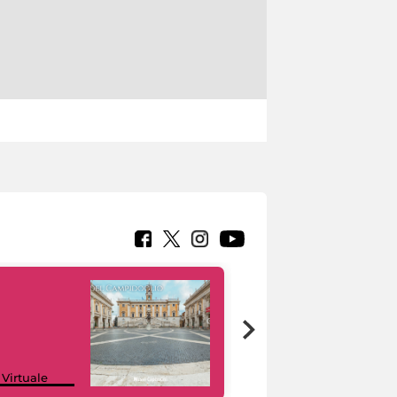
Google Arts &
 Virtuale
Culture