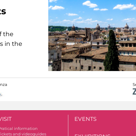
ts
f the
s in the
anza
S
VISIT
EVENTS
Pratical information
Tickets and videoguides