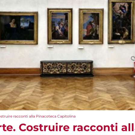
struire racconti alla Pinacoteca Capitolina
te. Costruire racconti al