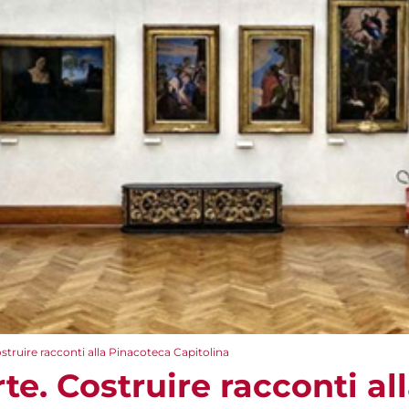
struire racconti alla Pinacoteca Capitolina
te. Costruire racconti al