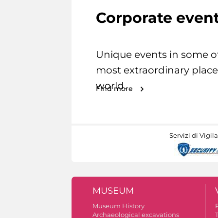
Corporate even
Unique events in some o
most extraordinary place
world.
Find more
Servizi di Vigil
MUSEUM
Museum History
Archaeological excavations