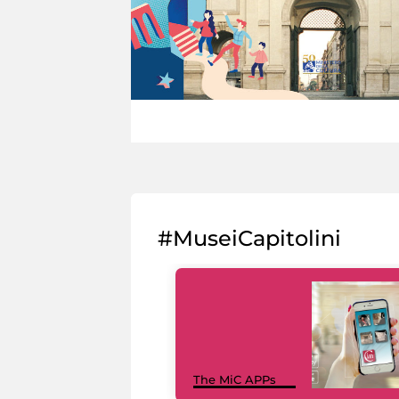
#MuseiCapitolini
The MiC APPs