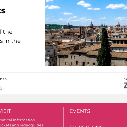
ts
f the
s in the
anza
S
VISIT
EVENTS
Pratical information
Tickets and videoguides