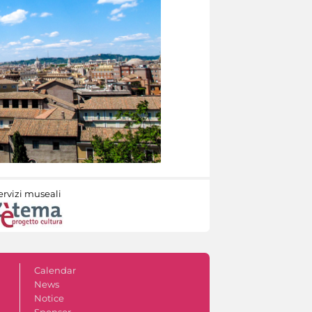
ervizi museali
Calendar
News
Notice