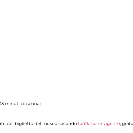
i 45 minuti ciascuna)
nto del biglietto del museo secondo
tariffazione vigente
, grat