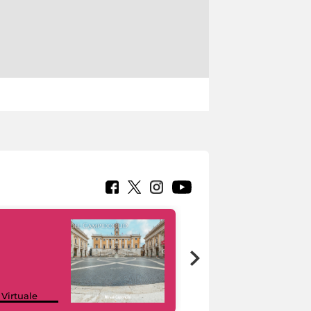
Google Arts &
 Virtuale
Culture