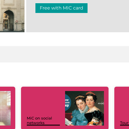
Free with MIC card
MiC on social
networks
Tour