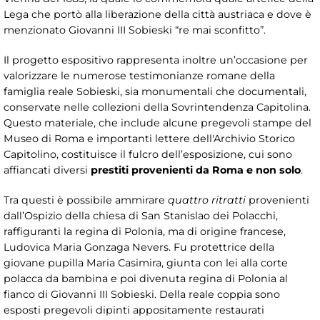
Lega che portò alla liberazione della città austriaca e dove è
menzionato Giovanni III Sobieski “re mai sconfitto”.
Il progetto espositivo rappresenta inoltre un’occasione per
valorizzare le numerose testimonianze romane della
famiglia reale Sobieski, sia monumentali che documentali,
conservate nelle collezioni della Sovrintendenza Capitolina.
Questo materiale, che include alcune pregevoli stampe del
Museo di Roma e importanti lettere dell'Archivio Storico
Capitolino, costituisce il fulcro dell’esposizione, cui sono
affiancati diversi
prestiti provenienti da Roma e non solo
.
Tra questi è possibile ammirare
quattro ritratti
provenienti
dall’Ospizio della chiesa di San Stanislao dei Polacchi,
raffiguranti la regina di Polonia, ma di origine francese,
Ludovica Maria Gonzaga Nevers. Fu protettrice della
giovane pupilla Maria Casimira, giunta con lei alla corte
polacca da bambina e poi divenuta regina di Polonia al
fianco di Giovanni III Sobieski. Della reale coppia sono
esposti pregevoli dipinti appositamente restaurati