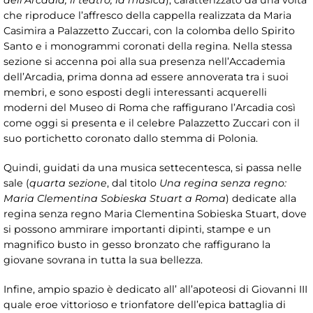
dell’Arcadia, il teatro, la musica
), caratterizzato da una volta
che riproduce l’affresco della cappella realizzata da Maria
Casimira a Palazzetto Zuccari, con la colomba dello Spirito
Santo e i monogrammi coronati della regina. Nella stessa
sezione si accenna poi alla sua presenza nell’Accademia
dell’Arcadia, prima donna ad essere annoverata tra i suoi
membri, e sono esposti degli interessanti acquerelli
moderni del Museo di Roma che raffigurano l’Arcadia così
come oggi si presenta e il celebre Palazzetto Zuccari con il
suo portichetto coronato dallo stemma di Polonia.
Quindi, guidati da una musica settecentesca, si passa nelle
sale (
quarta sezione
, dal titolo
Una regina senza regno:
Maria Clementina Sobieska Stuart a Roma
) dedicate alla
regina senza regno Maria Clementina Sobieska Stuart, dove
si possono ammirare importanti dipinti, stampe e un
magnifico busto in gesso bronzato che raffigurano la
giovane sovrana in tutta la sua bellezza.
Infine, ampio spazio è dedicato all’ all’apoteosi di Giovanni III
quale eroe vittorioso e trionfatore dell’epica battaglia di