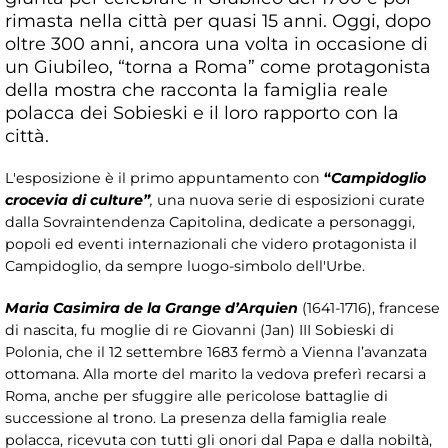
rimasta nella città per quasi 15 anni. Oggi, dopo
oltre 300 anni, ancora una volta in occasione di
un Giubileo, “torna a Roma” come protagonista
della mostra che racconta la famiglia reale
polacca dei Sobieski e il loro rapporto con la
città.
L'esposizione
è il primo appuntamento con
“
Campidoglio
crocevia di culture”
,
una nuova serie di esposizioni curate
dalla Sovraintendenza Capitolina, dedicate a personaggi,
popoli ed eventi internazionali che videro protagonista il
Campidoglio, da sempre luogo-simbolo dell'Urbe.
Maria Casimira de la Grange d’Arquien
(1641-1716), francese
di nascita, fu moglie di re Giovanni (Jan) III Sobieski di
Polonia, che il 12 settembre 1683 fermò a Vienna l’avanzata
ottomana. Alla morte del marito la vedova preferì recarsi a
Roma, anche per sfuggire alle pericolose battaglie di
successione al trono. La presenza della famiglia reale
polacca, ricevuta con tutti gli onori dal Papa e dalla nobiltà,