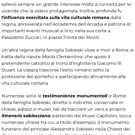
sollevò sempre un grande interesse misto a curiosità per le
vicende che la videro protagonista. Inoltre, profonda fu
l'influenza esercitata sulla vita culturale romana
dalla
regina, annoverata nell’Accademia dell’Arcadia e patrona di
importanti eventi musicali e lirici nella sua corte a
Palazzetto Zuccari, in piazza Trinità dei Monti.
Un’altra regina della famiglia Sobieski visse e morì a Roma: si
tratta della nipote
Maria Clementina
, che sposò il
pretendente cattolico al trono d’Inghilterra Giacomo III
Stuart. La coppia trascorse l’esilio romano sotto la
protezione dei pontefici e partecipando attivamente alla
vita culturale romana.
Numerose sono le
testimonianze monumentali
a Roma
della famiglia Sobieski, dirette o indirette, conservate in
chiese, palazzi e musei, tali da tracciare un vero e proprio
itinerario sobiesciano:
partendo dai Musei Capitolini, tocca
numerose chiese tra cui, a titolo d’esempio, il monumento
funerario del principe Alessandro Sobieski nella
Chiesa dei