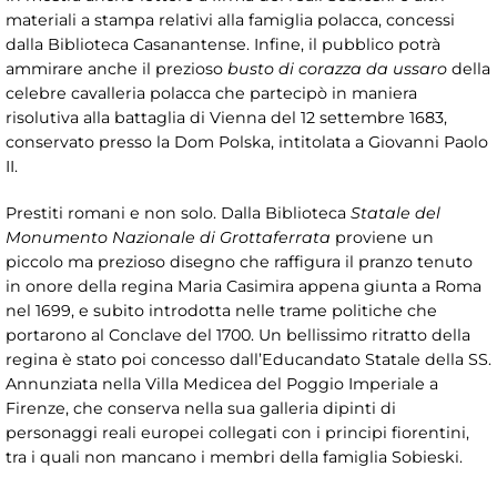
materiali a stampa relativi alla famiglia polacca, concessi
dalla Biblioteca Casanantense. Infine, il pubblico potrà
ammirare anche il prezioso
busto di corazza da ussaro
della
celebre cavalleria polacca che partecipò in maniera
risolutiva alla battaglia di Vienna del 12 settembre 1683,
conservato presso la Dom Polska, intitolata a Giovanni Paolo
II.
Prestiti romani e non solo. Dalla Biblioteca
Statale del
Monumento Nazionale di Grottaferrata
proviene un
piccolo ma prezioso disegno che raffigura il pranzo tenuto
in onore della regina Maria Casimira appena giunta a Roma
nel 1699, e subito introdotta nelle trame politiche che
portarono al Conclave del 1700. Un bellissimo ritratto della
regina è stato poi concesso dall’Educandato Statale della SS.
Annunziata nella Villa Medicea del Poggio Imperiale a
Firenze, che conserva nella sua galleria dipinti di
personaggi reali europei collegati con i principi fiorentini,
tra i quali non mancano i membri della famiglia Sobieski.