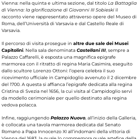
Vienna: nella quinta e ultima sezione, dal titolo
La Battaglia
di Vienna: la glorificazione di Giovanni III Sobieski
il
racconto viene rappresentato attraverso opere del Museo di
Roma, dell’Università di Varsavia e dal Castello Reale di
Varsavia.
Il percorso di visita prosegue in
altre due sale dei Musei
Capitolini
. Nella sala denominata
Castellani III
, sempre a
Palazzo Caffarelli, è esposta una magnifica epigrafe
marmorea con il ritratto di regina Maria Casimira, eseguito
dallo scultore Lorenzo Ottoni: l’opera celebra il suo
ricevimento ufficiale in Campidoglio avvenuto il 2 dicembre
del 1700. A questa si affianca l’epigrafe dedicata alla regina
Cristina di Svezia nel 1656, la cui visita al Campidoglio servì
da modello cerimoniale per quello destinato alla regina
vedova polacca.
Infine, raggiungendo
Palazzo Nuovo
, all’inizio della Galleria,
è collocata una tavola marmorea dedicata dal Senato
Romano a Papa Innocenzo XI all’indomani della vittoria di
Vienna del 1683, la quale lo commemora quale artefice della