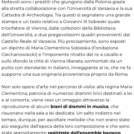
Notevoli sono i prestiti che giungono dalla Polonia grazie
alla stretta collaborazione con l’Università di Varsavia e la sua
Cattedra di Archeologia. Tra questi si segnalano una grande
stampa e un testo relativo a Giovanni III Sobieski quale
trionfatore di Vienna, dalle collezioni della Biblioteca
dell’Università, e due pregevolissimi quadri provenienti dal
Castello Reale di Varsavia. Più precisamente, sono esposti
un dipinto di Maria Clementina Sobieska (Fondazione
Ciechanowiecki) e l’imponente ritratto del re a cavallo e
sullo sfondo la città di Vienna liberata, sormontati da un
putto con stendardo in italiano, inneggiante al re, che ne fa
supporre una sua originaria provenienza proprio da Roma.
Non solo opere d’arte nel percorso di visita: alla regina Maria
Clementina, patrona di numerosi drammi lirici destinati a lei
e al consorte, viene reso un omaggio attraverso la
riproduzione di alcuni
brani di drammi in musica
, che
risuonano nella sala a lei dedicata. Un salto indietro nel
tempo, dunque, per ascoltare melodie che non erano state
più eseguite dall’epoca della loro composizione e che sono
state appositamente
registrate
dall'ensemble barocco