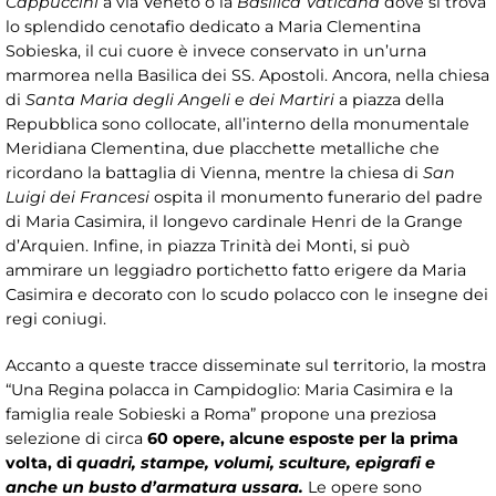
Cappuccini
a via Veneto o la
Basilica Vaticana
dove si trova
lo splendido cenotafio dedicato a Maria Clementina
Sobieska, il cui cuore è invece conservato in un’urna
marmorea nella Basilica dei SS. Apostoli. Ancora, nella chiesa
di
Santa Maria degli Angeli e dei Martiri
a piazza della
Repubblica sono collocate, all’interno della monumentale
Meridiana Clementina, due placchette metalliche che
ricordano la battaglia di Vienna, mentre la chiesa di
San
Luigi dei Francesi
ospita il monumento funerario del padre
di Maria Casimira, il longevo cardinale Henri de la Grange
d’Arquien. Infine, in piazza Trinità dei Monti, si può
ammirare un leggiadro portichetto fatto erigere da Maria
Casimira e decorato con lo scudo polacco con le insegne dei
regi coniugi.
Accanto a queste tracce disseminate sul territorio, la mostra
“Una Regina polacca in Campidoglio: Maria Casimira e la
famiglia reale Sobieski a Roma” propone una preziosa
selezione di circa
60 opere, alcune esposte per la prima
volta, di
quadri, stampe, volumi, sculture, epigrafi e
anche un busto d’armatura ussara.
Le opere sono