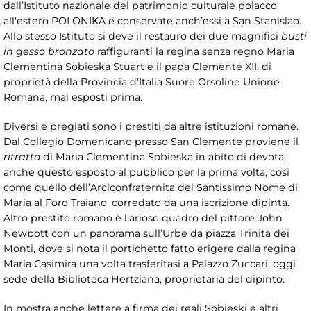
dall’Istituto nazionale del patrimonio culturale polacco
all'estero POLONIKA e conservate anch’essi a San Stanislao.
Allo stesso Istituto si deve il restauro dei due magnifici
busti
in gesso bronzato
raffiguranti la regina senza regno Maria
Clementina Sobieska Stuart e il papa Clemente XII, di
proprietà della Provincia d’Italia Suore Orsoline Unione
Romana, mai esposti prima.
Diversi e pregiati sono i prestiti da altre istituzioni romane.
Dal Collegio Domenicano presso San Clemente proviene il
ritratto
di Maria Clementina Sobieska in abito di devota,
anche questo esposto al pubblico per la prima volta, così
come quello dell’Arciconfraternita del Santissimo Nome di
Maria al Foro Traiano, corredato da una iscrizione dipinta.
Altro prestito romano è l’arioso quadro del pittore John
Newbott con un panorama sull’Urbe da piazza Trinità dei
Monti, dove si nota il portichetto fatto erigere dalla regina
Maria Casimira una volta trasferitasi a Palazzo Zuccari, oggi
sede della Biblioteca Hertziana, proprietaria del dipinto.
In mostra anche lettere a firma dei reali Sobieski e altri