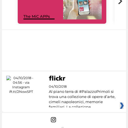
MiC
The MiC APPs
net
04/10/2018
Al piano terra di #PalazzoPrimoli si
trova una collezione di opere d’arte,
cimeli napoleonici, memorie
familiari. La collezione