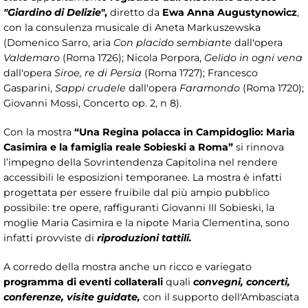
"Giardino di Delizie
",
diretto da
Ewa Anna Augustynowicz
,
con la consulenza musicale di Aneta Markuszewska
(Domenico Sarro, aria
Con placido sembiante
dall'opera
Valdemaro
(Roma 1726); Nicola Porpora,
Gelido in ogni vena
dall'opera
Siroe, re di Persia
(Roma 1727); Francesco
Gasparini,
Sappi crudele
dall'opera
Faramondo
(Roma 1720);
Giovanni Mossi, Concerto op. 2, n 8).
Con la mostra
“
Una Regina polacca in Campidoglio: Maria
Casimira e la famiglia reale Sobieski a Roma”
si rinnova
l’impegno della Sovrintendenza Capitolina nel rendere
accessibili le esposizioni temporanee. La mostra è infatti
progettata per essere fruibile dal più ampio pubblico
possibile: tre opere, raffiguranti Giovanni III Sobieski, la
moglie Maria Casimira e la nipote Maria Clementina, sono
infatti provviste di
riproduzioni tattili.
A corredo della mostra anche un ricco e variegato
programma di eventi collaterali
quali
convegni,
concerti,
conferenze, visite guidate,
con il supporto dell'Ambasciata