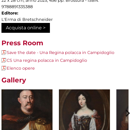
22 x 28 cm, anno 2025, 456 pp. Brossura - ISBN:
9788891335388
Editore:
L'Erma di Bretschneider
Acquista online >
Press Room
Save the date - Una Regina polacca in Campidoglio
CS Una regina polacca in Campidoglio
Elenco opere
Gallery