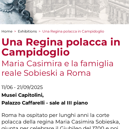
Home
>
Exhibitions
>
Una Regina polacca in Campidoglio
You are here
Una Regina polacca in
Campidoglio
Maria Casimira e la famiglia
reale Sobieski a Roma
11/06 - 21/09/2025
Musei Capitolini,
Palazzo Caffarelli - sale al III piano
Roma ha ospitato per lunghi anni la corte
polacca della regina Maria Casimira Sobieska,
giunta per celebrare il Giubileo del 1700 e poi