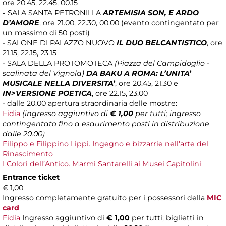
ore 20.45, 22.45, 00.15
-
SALA SANTA PETRONILLA
ARTEMISIA SON, E ARDO
D’AMORE
, ore 21.00, 22.30, 00.00 (evento contingentato per
un massimo di 50 posti)
-
SALONE DI PALAZZO NUOVO
IL DUO BELCANTISTICO
, ore
21.15, 22.15, 23.15
- SALA DELLA PROTOMOTECA
(Piazza del Campidoglio -
scalinata del Vignola)
DA BAKU A ROMA: L’UNITA’
MUSICALE NELLA DIVERSITA’
, ore 20.45, 21.30 e
IN>VERSIONE POETICA
, ore 22.15, 23.00
- dalle 20.00 apertura straordinaria delle mostre:
Fidia
(ingresso aggiuntivo di
€ 1,00
per tutti; ingresso
contingentato fino a esaurimento posti in distribuzione
dalle 20.00)
Filippo e Filippino Lippi. Ingegno e bizzarrie nell'arte del
Rinascimento
I Colori dell’Antico. Marmi Santarelli ai Musei Capitolini
Entrance ticket
€ 1,00
Ingresso completamente gratuito per i possessori della
MIC
card
Fidia
Ingresso aggiuntivo di
€ 1,00
per tutti; biglietti in