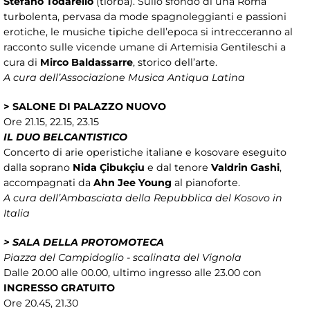
Stefano Todarello
(tiorba). Sullo sfondo di una Roma
turbolenta, pervasa da mode spagnoleggianti e passioni
erotiche, le musiche tipiche dell’epoca si intrecceranno al
racconto sulle vicende umane di Artemisia Gentileschi a
cura di
Mirco Baldassarre
, storico dell’arte.
A cura dell’Associazione Musica Antiqua Latina
> SALONE DI PALAZZO NUOVO
Ore 21.15, 22.15, 23.15
IL DUO BELCANTISTICO
Concerto di arie operistiche italiane e kosovare eseguito
dalla soprano
Nida Çibukçiu
e dal tenore
Valdrin Gashi
,
accompagnati da
Ahn Jee Young
al pianoforte.
A cura dell’Ambasciata della Repubblica del Kosovo in
Italia
> SALA DELLA PROTOMOTECA
Piazza del Campidoglio - scalinata del Vignola
Dalle 20.00 alle 00.00, ultimo ingresso alle 23.00 con
INGRESSO GRATUITO
Ore 20.45, 21.30