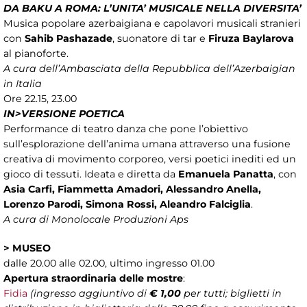
DA BAKU A ROMA: L’UNITA’ MUSICALE NELLA DIVERSITA’
Musica popolare azerbaigiana e capolavori musicali stranieri
con
Sahib Pashazade
, suonatore di tar e
Firuza Baylarova
al pianoforte.
A cura dell’Ambasciata della Repubblica dell’Azerbaigian
in Italia
Ore 22.15, 23.00
IN>VERSIONE POETICA
Performance di teatro danza che pone l’obiettivo
sull’esplorazione dell’anima umana attraverso una fusione
creativa di movimento corporeo, versi poetici inediti ed un
gioco di tessuti. Ideata e diretta da
Emanuela Panatta
, con
Asia Carfi, Fiammetta Amadori, Alessandro Anella,
Lorenzo Parodi, Simona Rossi, Aleandro Falciglia
.
A cura di Monolocale Produzioni Aps
>
MUSEO
dalle 20.00 alle 02.00, ultimo ingresso 01.00
Apertura straordinaria delle mostre
:
Fidia
(ingresso aggiuntivo di
€ 1,00
per tutti; biglietti in