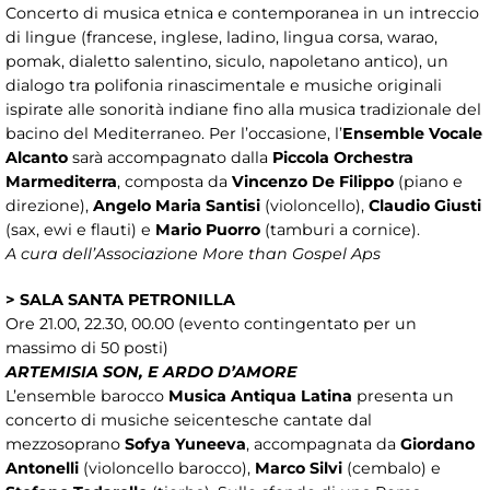
Concerto di musica etnica e contemporanea in un intreccio
di lingue (francese, inglese, ladino, lingua corsa, warao,
pomak, dialetto salentino, siculo, napoletano antico), un
dialogo tra polifonia rinascimentale e musiche originali
ispirate alle sonorità indiane fino alla musica tradizionale del
bacino del Mediterraneo. Per l’occasione, l’
Ensemble Vocale
Alcanto
sarà accompagnato dalla
Piccola Orchestra
Marmediterra
, composta da
Vincenzo De Filippo
(piano e
direzione),
Angelo Maria Santisi
(violoncello),
Claudio Giusti
(sax, ewi e flauti) e
Mario Puorro
(tamburi a cornice).
A cura dell’Associazione More than Gospel Aps
> SALA SANTA PETRONILLA
Ore 21.00, 22.30, 00.00 (evento contingentato per un
massimo di 50 posti)
ARTEMISIA SON, E ARDO D’AMORE
L’ensemble barocco
Musica Antiqua Latina
presenta un
concerto di musiche seicentesche cantate dal
mezzosoprano
Sofya Yuneeva
, accompagnata da
Giordano
Antonelli
(violoncello barocco),
Marco Silvi
(cembalo) e