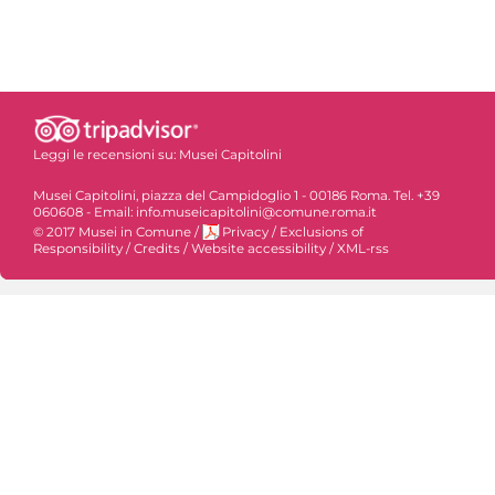
Leggi le recensioni su:
Musei Capitolini
Musei Capitolini, piazza del Campidoglio 1 - 00186 Roma. Tel. +39
060608 - Email: info.museicapitolini@comune.roma.it
© 2017 Musei in Comune
/
Privacy
/
Exclusions of
Responsibility
/
Credits
/
Website accessibility
/
XML-rss