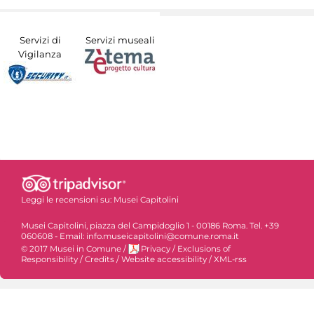
Servizi di
Servizi museali
Vigilanza
Leggi le recensioni su:
Musei Capitolini
Musei Capitolini, piazza del Campidoglio 1 - 00186 Roma. Tel. +39
060608 - Email: info.museicapitolini@comune.roma.it
© 2017 Musei in Comune
/
Privacy
/
Exclusions of
Responsibility
/
Credits
/
Website accessibility
/
XML-rss