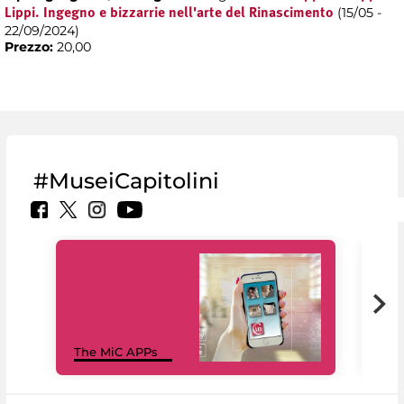
(15/05 -
Lippi. Ingegno e bizzarrie nell'arte del Rinascimento
22/09/2024)
Prezzo:
20,00
#MuseiCapitolini
MiC
The MiC APPs
net