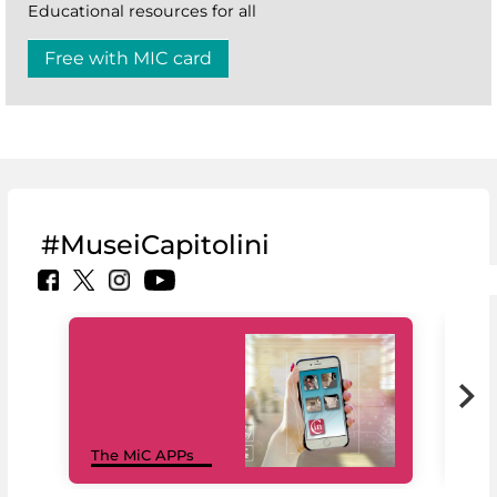
Educational resources for all
Free with MIC card
#MuseiCapitolini
MiC
The MiC APPs
net