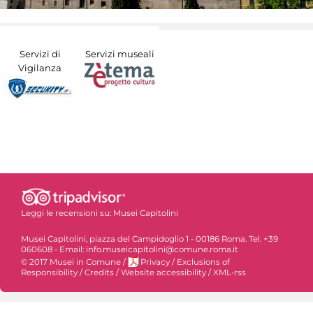
Servizi di
Servizi museali
Vigilanza
Leggi le recensioni su:
Musei Capitolini
Musei Capitolini, piazza del Campidoglio 1 - 00186 Roma. Tel. +39
060608 - Email: info.museicapitolini@comune.roma.it
© 2017 Musei in Comune
/
Privacy
/
Exclusions of
Responsibility
/
Credits
/
Website accessibility
/
XML-rss