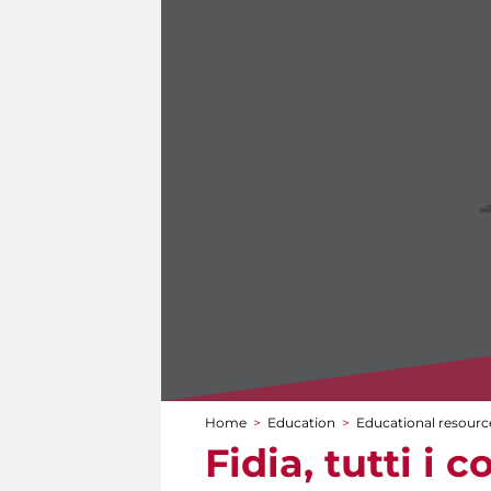
Home
>
Education
>
Educational resource
You are here
Fidia, tutti i 