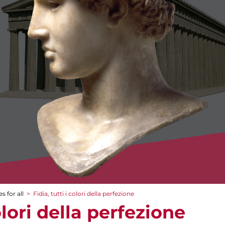
s for all
>
Fidia, tutti i colori della perfezione
colori della perfezione