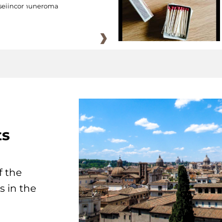
eiincomuneroma
ts
f the
s in the