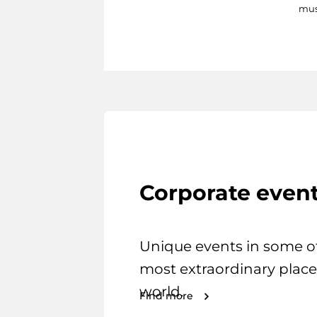
mus
Corporate even
Unique events in some o
most extraordinary place
world.
Find more