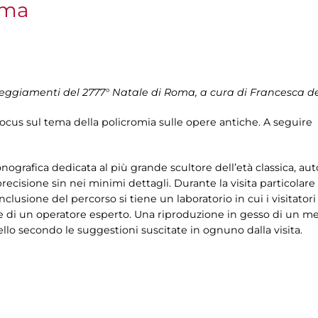
oma
steggiamenti del 2777° Natale di Roma, a cura di Francesca 
ocus sul tema della policromia sulle opere antiche. A seguire un
ografica dedicata al più grande scultore dell’età classica, aut
ecisione sin nei minimi dettagli. Durante la visita particolare
nclusione del percorso si tiene un laboratorio in cui i visitato
one di un operatore esperto. Una riproduzione in gesso di un m
lo secondo le suggestioni suscitate in ognuno dalla visita.