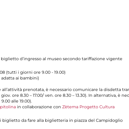
 biglietto d’ingresso al museo secondo tariffazione vigente
8 (tutti i giorni ore 9.00 - 19.00)
è adatta ai bambini)
e all’attività prenotata, è necessario comunicare la disdetta tra
l giov. ore 8.30 – 17.00/ ven. ore 8.30 – 13.30). In alternativa, è
 9.00 alle 19.00).
pitolina
in collaborazione con
Zètema Progetto Cultura
biglietto da fare alla biglietteria in piazza del Campidoglio