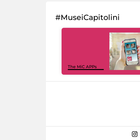
#MuseiCapitolini
The MiC APPs