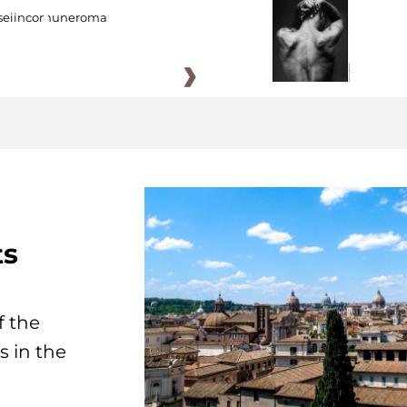
eiincomuneroma
ts
f the
s in the