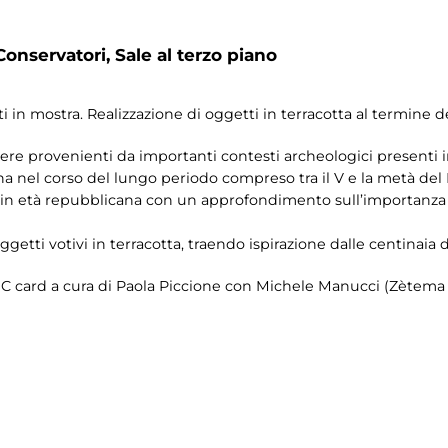
Conservatori, Sale al terzo piano
 in mostra. Realizzazione di oggetti in terracotta al termine del
re provenienti da importanti contesti archeologici presenti in mo
na nel corso del lungo periodo compreso tra il V e la metà del I
a in età repubblicana con un approfondimento sull’importanza d
oggetti votivi in terracotta, traendo ispirazione dalle centinaia 
 MIC card a cura di Paola Piccione con Michele Manucci (Zètema