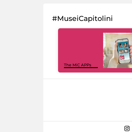
#MuseiCapitolini
The MiC APPs