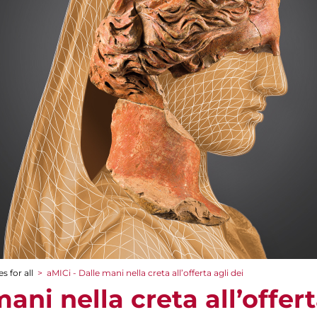
s for all
>
aMICi - Dalle mani nella creta all’offerta agli dei
ani nella creta all’offert