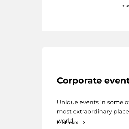
mus
Corporate even
Unique events in some o
most extraordinary place
world.
Find more