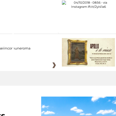
eiincomuneroma
ts