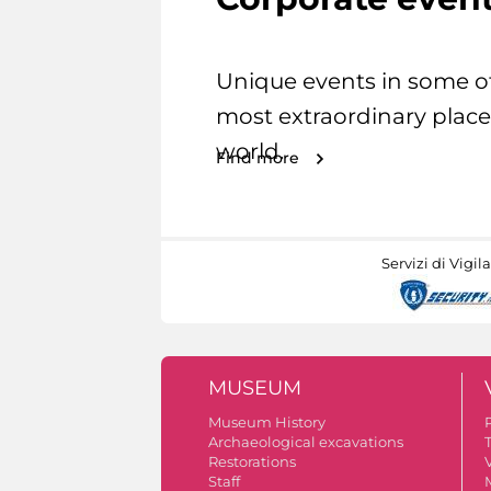
Unique events in some o
most extraordinary place
world.
Find more
Servizi di Vigil
MUSEUM
Museum History
Archaeological excavations
Restorations
V
Staff