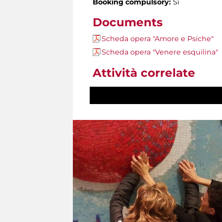
Booking compulsory:
Sì
Documents
Scheda opera "Amore e Psiche"
Scheda opera "Venere esquilina"
Attività correlate