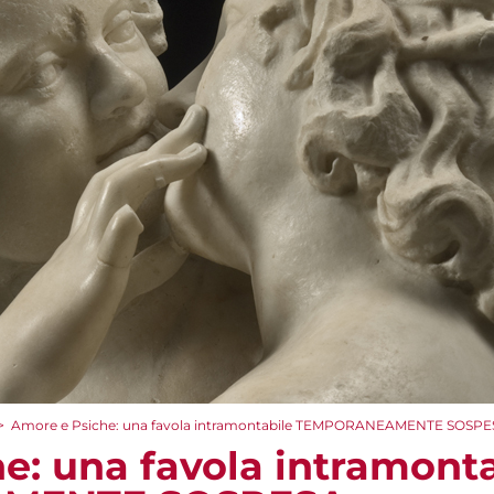
>
Amore e Psiche: una favola intramontabile TEMPORANEAMENTE SOSP
e: una favola intramonta