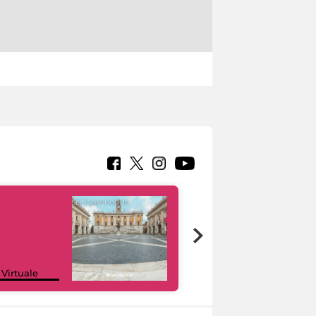
Google Arts &
 Virtuale
Culture