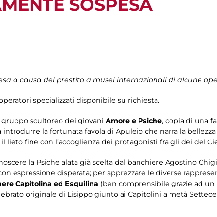
MENTE SOSPESA
 a causa del prestito a musei internazionali di alcune opere
operatori specializzati disponibile su richiesta.
nte gruppo scultoreo dei giovani
Amore e Psiche
, copia di una f
e a introdurre la fortunata favola di Apuleio che narra la bellezz
l lieto fine con l’accoglienza dei protagonisti fra gli dei del Cie
noscere la Psiche alata già scelta dal banchiere Agostino Chigi 
n espressione disperata; per apprezzare le diverse rappresent
ere Capitolina ed Esquilina
(ben comprensibile grazie ad un 
lebrato originale di Lisippo giunto ai Capitolini a metà Settecen