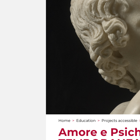
Home
>
Education
>
Projects accessible
You are here
Amore e Psich