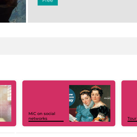
Free
MiC on social
networks
Tour