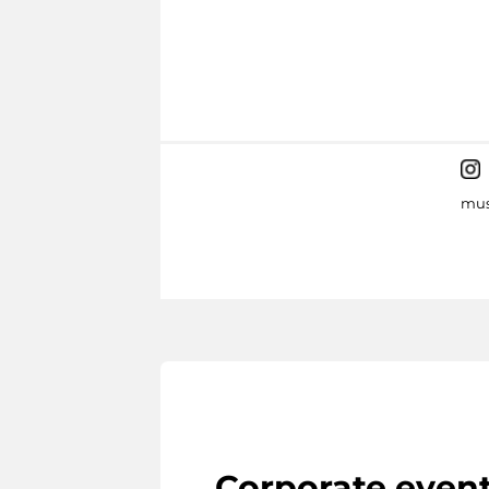
mus
Corporate even