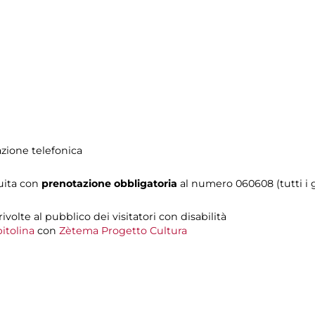
azione telefonica
tuita con
prenotazione obbligatoria
al numero
060608 (tutti i g
 rivolte al pubblico dei visitatori con disabilità
itolina
con
Zètema Progetto Cultura