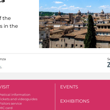
f the
s in the
anza
S
VISIT
EVENTS
Pratical information
Tickets and videoguides
EXHIBITIONS
isitors service
MIC card