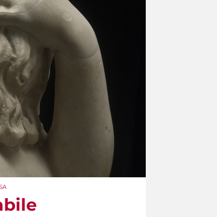
ESA
bile