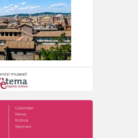
ervizi museali
Calendar
News
Notice
Sponsor