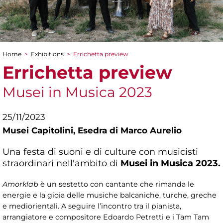
Home
>
Exhibitions
>
Errichetta preview
You are here
Errichetta preview
Musei in Musica 2023
25/11/2023
Musei Capitolini,
Esedra di Marco Aurelio
Una festa di suoni e di culture con musicisti
straordinari nell'ambito di
Musei in Musica 2023.
Amorklab
è un sestetto con cantante che rimanda le
energie e la gioia delle musiche balcaniche, turche, greche
e mediorientali. A seguire l’incontro tra il pianista,
arrangiatore e compositore Edoardo Petretti e i Tam Tam