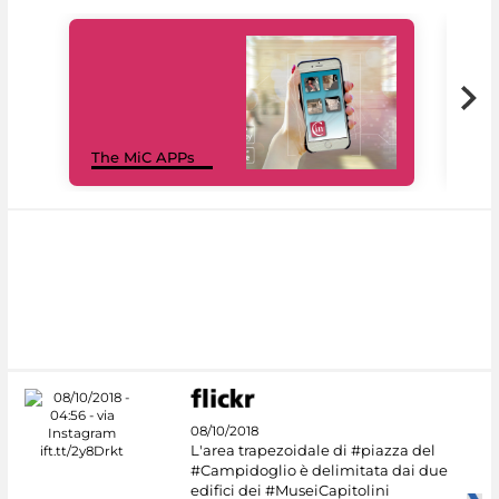
MiC
The MiC APPs
net
08/10/2018
L'area trapezoidale di #piazza del
#Campidoglio è delimitata dai due
edifici dei #MuseiCapitolini