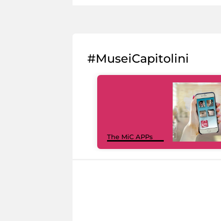
#MuseiCapitolini
The MiC APPs