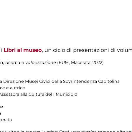
di
Libri al museo
, un ciclo di presentazioni di volum
a, ricerca e valorizzazione
(EUM, Macerata, 2022)
la Direzione Musei Civici della Sovrintendenza Capitolina
ice e autrice
Assessora alla Cultura del I Municipio
me
a
cerata
a visita alla mostra
Lucrina Fetti, una pittrice romana alla c