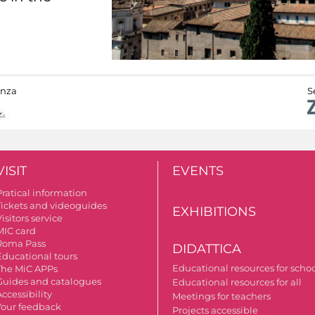
anza
S
VISIT
EVENTS
Pratical information
Tickets and videoguides
EXHIBITIONS
isitors service
MIC card
Roma Pass
DIDATTICA
Educational tours
Educational resources for scho
The MiC APPs
Guides and catalogues
Educational resources for all
ccessibility
Meetings for teachers
Your feedback
Projects accessible