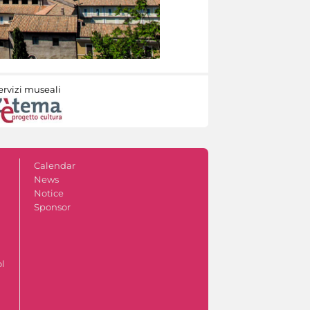
ervizi museali
Calendar
News
Notice
Sponsor
ol