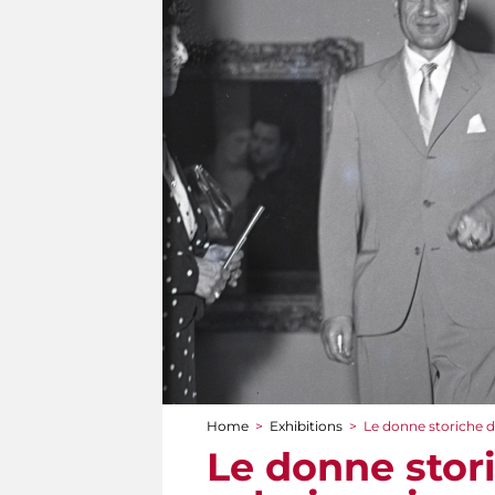
Home
>
Exhibitions
>
Le donne storiche del
You are here
Le donne storic