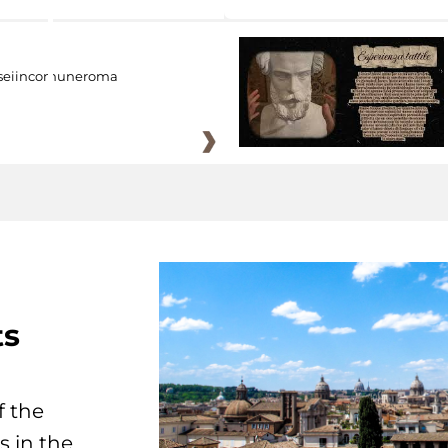
eiincomuneroma
ts
f the
s in the