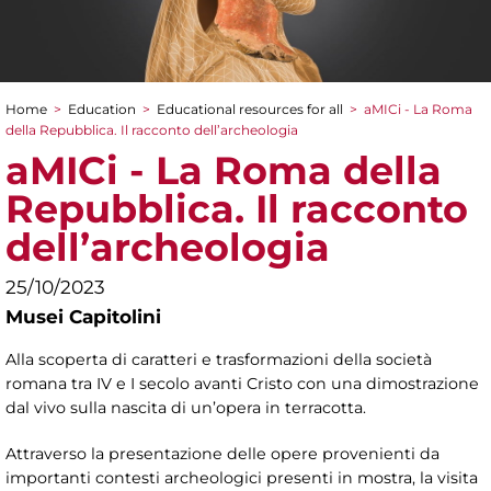
Home
>
Education
>
Educational resources for all
>
aMICi - La Roma
You are here
della Repubblica. Il racconto dell’archeologia
aMICi - La Roma della
Repubblica. Il racconto
dell’archeologia
25/10/2023
Musei Capitolini
Alla scoperta di caratteri e trasformazioni della società
romana tra IV e I secolo avanti Cristo con una dimostrazione
dal vivo sulla nascita di un’opera in terracotta.
Attraverso la presentazione delle opere provenienti da
importanti contesti archeologici presenti in mostra, la visita