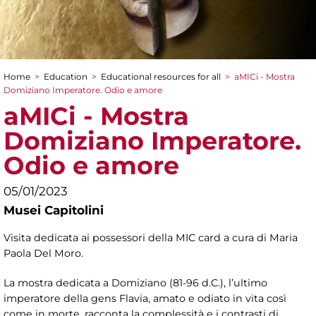
Home
>
Education
>
Educational resources for all
>
aMICi - Mostra
You are here
Domiziano Imperatore. Odio e amore
aMICi - Mostra
Domiziano Imperatore.
Odio e amore
05/01/2023
Musei Capitolini
Visita dedicata ai possessori della MIC card a cura di Maria
Paola Del Moro.
La mostra dedicata a Domiziano (81-96 d.C.), l’ultimo
imperatore della gens Flavia, amato e odiato in vita così
come in morte, racconta la complessità e i contrasti di