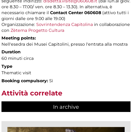
seguente indirizzo:
disdetta.visite@060608.it
(dal lun.al giov.
ore 8.30 – 17.00/ ven. ore 8.30 – 13.30). In alternativa, è
necessario chiamare il
Contact Center 060608
(attivo tutti i
giorni dalle ore 9.00 alle 19.00)
Organizzazione:
Sovrintendenza Capitolina
in collaborazione
con
Zètema Progetto Cultura
Meeting points:
Nell'esedra dei Musei Capitolini, presso l'entrata alla mostra
Duration
60 minuti circa
Type
Thematic visit
Booking compulsory:
Sì
Attività correlate
In archive