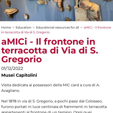
Home
>
Education
>
Educational resources for all
>
aMICi - Il frontone
You are here
in terracotta di Via di S. Gregorio
aMICi - Il frontone in
terracotta di Via di S.
Gregorio
01/12/2022
Musei Capitolini
Visita dedicata ai possessori della MIC card a cura di A.
Avagliano.
Nel 1878 in via di S. Gregorio, a pochi passi dal Colosseo,
furono portati in luce centinaia di frammenti in terracotta
appartenenti al frontone di un tempio. Oggi quei