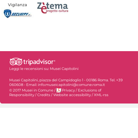
Vigilanza
Leggi le recensioni su:
Musei Capitolini
Musei Capitolini, piazza del Campidoglio 1 - 00186 Roma. Tel. +39
060608 - Email: info.museicapitolini@comune.roma.it
© 2017 Musei in Comune
/
Privacy
/
Exclusions of
Responsibility
/
Credits
/
Website accessibility
/
XML-rss