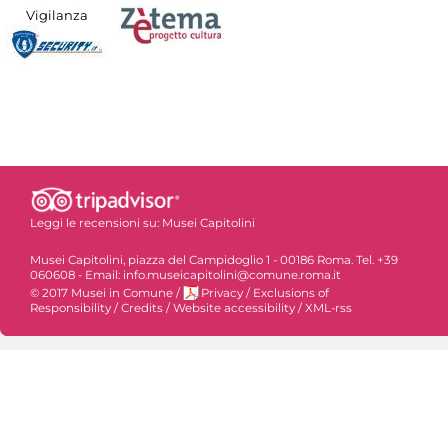
Vigilanza
Leggi le recensioni su:
Musei Capitolini
Musei Capitolini, piazza del Campidoglio 1 - 00186 Roma. Tel. +39
060608 - Email: info.museicapitolini@comune.roma.it
© 2017 Musei in Comune
/
Privacy
/
Exclusions of
Responsibility
/
Credits
/
Website accessibility
/
XML-rss