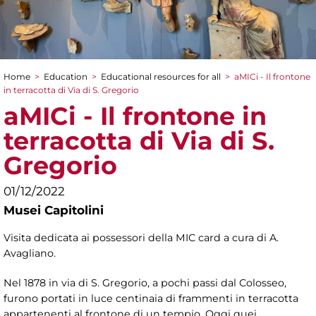
Home
>
Education
>
Educational resources for all
>
aMICi - Il frontone
You are here
in terracotta di Via di S. Gregorio
aMICi - Il frontone in
terracotta di Via di S.
Gregorio
01/12/2022
Musei Capitolini
Visita dedicata ai possessori della MIC card a cura di A.
Avagliano.
Nel 1878 in via di S. Gregorio, a pochi passi dal Colosseo,
furono portati in luce centinaia di frammenti in terracotta
appartenenti al frontone di un tempio. Oggi quei