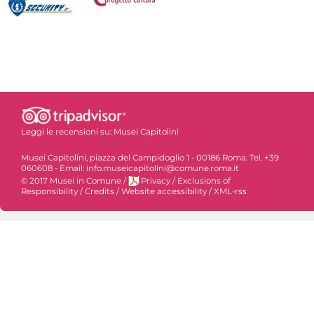
Leggi le recensioni su:
Musei Capitolini
Musei Capitolini, piazza del Campidoglio 1 - 00186 Roma. Tel. +39
060608 - Email: info.museicapitolini@comune.roma.it
© 2017 Musei in Comune
/
Privacy
/
Exclusions of
Responsibility
/
Credits
/
Website accessibility
/
XML-rss