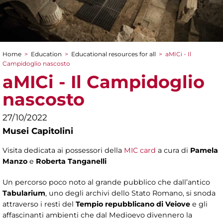
Home
>
Education
>
Educational resources for all
>
aMICi - Il
You are here
Campidoglio nascosto
aMICi - Il Campidoglio
nascosto
27/10/2022
Musei Capitolini
Visita dedicata ai possessori della
MIC card
a cura di
Pamela
Manzo
e
Roberta Tanganelli
Un percorso poco noto al grande pubblico che dall’antico
Tabularium
, uno degli archivi dello Stato Romano, si snoda
attraverso i resti del
Tempio repubblicano di Veiove
e gli
affascinanti ambienti che dal Medioevo divennero la