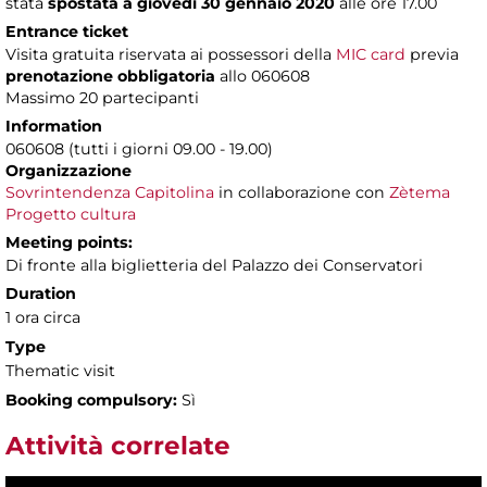
stata
spostata a giovedì 30 gennaio 2020
alle ore 17.00
Entrance ticket
Visita gratuita riservata ai possessori della
MIC card
previa
prenotazione obbligatoria
allo 060608
Massimo 20 partecipanti
Information
060608 (tutti i giorni 09.00 - 19.00)
Organizzazione
Sovrintendenza Capitolina
in collaborazione con
Zètema
Progetto cultura
Meeting points:
Di fronte alla biglietteria del Palazzo dei Conservatori
Duration
1 ora circa
Type
Thematic visit
Booking compulsory:
Sì
Attività correlate