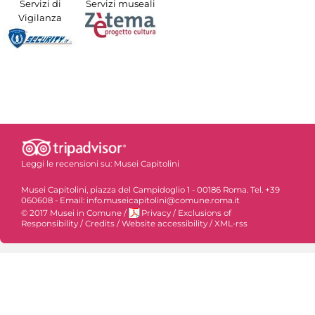
Servizi di
Servizi museali
Vigilanza
Leggi le recensioni su:
Musei Capitolini
Musei Capitolini, piazza del Campidoglio 1 - 00186 Roma. Tel. +39
060608 - Email: info.museicapitolini@comune.roma.it
© 2017 Musei in Comune
/
Privacy
/
Exclusions of
Responsibility
/
Credits
/
Website accessibility
/
XML-rss