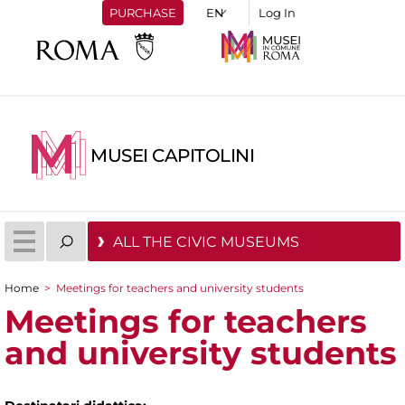
PURCHASE
Log In
MUSEI CAPITOLINI
ALL THE CIVIC MUSEUMS
Home
>
Meetings for teachers and university students
You are here
Meetings for teachers
and university students