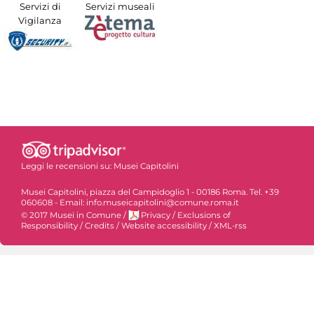
Servizi di
Servizi museali
Vigilanza
Leggi le recensioni su:
Musei Capitolini
Musei Capitolini, piazza del Campidoglio 1 - 00186 Roma. Tel. +39
060608 - Email: info.museicapitolini@comune.roma.it
© 2017 Musei in Comune
/
Privacy
/
Exclusions of
Responsibility
/
Credits
/
Website accessibility
/
XML-rss