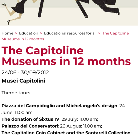
Home
>
Education
>
Educational resources for all
>
The Capitoline
You are here
Museums in 12 months
The Capitoline
Museums in 12 months
24/06 - 30/09/2012
Musei Capitolini
Theme tours
Piazza del Campidoglio and
Michelangelo's design
: 24
June: 11.00 am;
The donation of Sixtus IV
: 29 July: 11.00 am;
Palazzo dei Conservatori
: 26 Augus: 11.00 am;
The Capitoline Coin Cabinet and the Santarelli
Collection
: