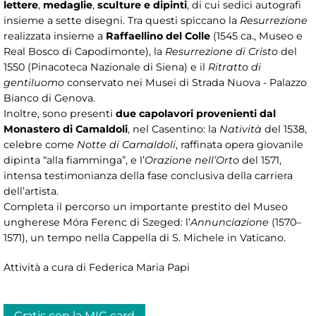
lettere
,
medaglie
,
sculture e dipinti
, di cui sedici autografi
insieme a sette disegni. Tra questi spiccano la
Resurrezione
realizzata insieme a
Raffaellino del Colle
(1545 ca., Museo e
Real Bosco di Capodimonte), la
Resurrezione di Cristo
del
1550 (Pinacoteca Nazionale di Siena) e il
Ritratto di
gentiluomo
conservato nei Musei di Strada Nuova - Palazzo
Bianco di Genova.
Inoltre, sono presenti
due capolavori provenienti dal
Monastero di Camaldoli
, nel Casentino: la
Natività
del 1538,
celebre come
Notte di Camaldoli
, raffinata opera giovanile
dipinta “alla fiamminga”, e l’
Orazione nell’Orto
del 1571,
intensa testimonianza della fase conclusiva della carriera
dell’artista.
Completa il percorso un importante prestito del Museo
ungherese Móra Ferenc di Szeged: l’
Annunciazione
(1570–
1571), un tempo nella Cappella di S. Michele in Vaticano.
Attività a cura di Federica Maria Papi
Gratis con la MIC card