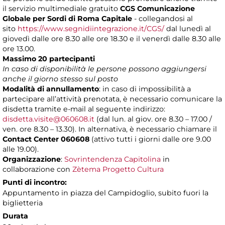
il servizio multimediale gratuito
CGS Comunicazione
Globale per Sordi di Roma Capitale
- collegandosi al
sito
https://www.segnidiintegrazione.it/CGS/
dal lunedì al
giovedì dalle ore 8.30 alle ore 18.30 e il venerdì dalle 8.30 alle
ore 13.00.
Massimo 20 partecipanti
In caso di disponibilità le persone possono aggiungersi
anche il giorno stesso sul posto
Modalità di annullamento
:
in caso di impossibilità a
partecipare all’attività prenotata, è necessario comunicare la
disdetta tramite e-mail al seguente indirizzo:
disdetta.visite@060608.it
(dal lun. al giov. ore 8.30 – 17.00 /
ven. ore 8.30 – 13.30). In alternativa, è necessario chiamare il
Contact Center 060608
(attivo tutti i giorni dalle ore 9.00
alle 19.00).
Organizzazione
:
Sovrintendenza Capitolina
in
collaborazione con
Zètema Progetto Cultura
Punti di incontro:
Appuntamento in piazza del Campidoglio, subito fuori la
biglietteria
Durata