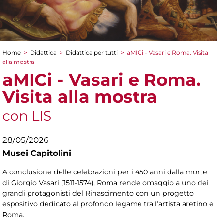
Home
>
Didattica
>
Didattica per tutti
>
aMICi - Vasari e Roma. Visita
Tu sei qui
alla mostra
aMICi - Vasari e Roma.
Visita alla mostra
con LIS
28/05/2026
Musei Capitolini
A conclusione delle celebrazioni per i 450 anni dalla morte
di Giorgio Vasari (1511-1574), Roma rende omaggio a uno dei
grandi protagonisti del Rinascimento con un progetto
espositivo dedicato al profondo legame tra l’artista aretino e
Roma.