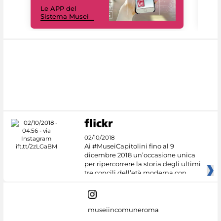
Il 
Le APP del
Mus
Sistema Musei
net
02/10/2018
Ai #MuseiCapitolini fino al 9
dicembre 2018 un’occasione unica
per ripercorrere la storia degli ultimi
tre concili dell’età moderna con
museiincomuneroma