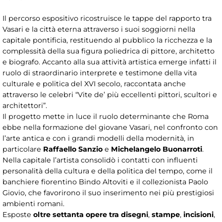
Il percorso espositivo ricostruisce le tappe del rapporto tra
Vasari e la città eterna attraverso i suoi soggiorni nella
capitale pontificia, restituendo al pubblico la ricchezza e la
complessità della sua figura poliedrica di pittore, architetto
e biografo. Accanto alla sua attività artistica emerge infatti il
ruolo di straordinario interprete e testimone della vita
culturale e politica del XVI secolo, raccontata anche
attraverso le celebri “Vite de’ più eccellenti pittori, scultori e
architettori”.
Il progetto mette in luce il ruolo determinante che Roma
ebbe nella formazione del giovane Vasari, nel confronto con
l’arte antica e con i grandi modelli della modernità, in
particolare
Raffaello Sanzio
e
Michelangelo Buonarroti
.
Nella capitale l’artista consolidò i contatti con influenti
personalità della cultura e della politica del tempo, come il
banchiere fiorentino Bindo Altoviti e il collezionista Paolo
Giovio, che favorirono il suo inserimento nei più prestigiosi
ambienti romani.
Esposte
oltre settanta opere tra disegni
,
stampe
,
incisioni
,