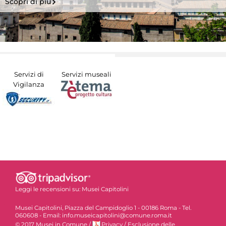
Scopri di più
Servizi di
Servizi museali
Vigilanza
Leggi le recensioni su:
Musei Capitolini
Musei Capitolini, Piazza del Campidoglio 1 - 00186 Roma - Tel.
060608 - Email: info.museicapitolini@comune.roma.it
© 2017 Musei in Comune
/
Privacy
/
Esclusione delle