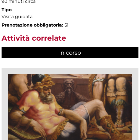
90 minuti circa
Tipo
Visita guidata
Prenotazione obbligatoria:
Sì
Attività correlate
In corso
(scheda attiva)