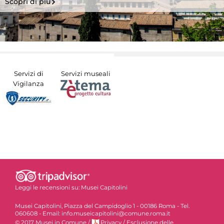
Scopri di più
Servizi di
Servizi museali
Vigilanza
Leggi le recensioni su:
Musei Capitolini
Musei Capitolini, Piazza del Campidoglio 1 - 00186 Roma - Tel.
060608 - Email: info.museicapitolini@comune.roma.it
© 2017 Musei in Comune
/
Privacy
/
Esclusione delle