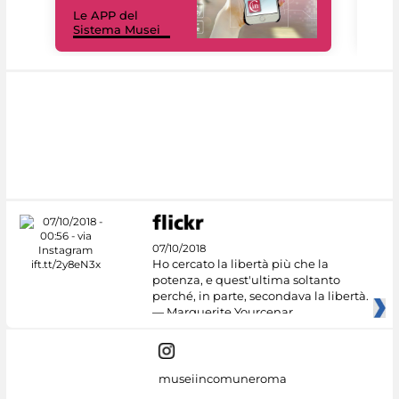
Il 
Le APP del
Mus
Sistema Musei
net
07/10/2018
Ho cercato la libertà più che la
potenza, e quest'ultima soltanto
perché, in parte, secondava la libertà.
— Marguerite Yourcenar
museiincomuneroma