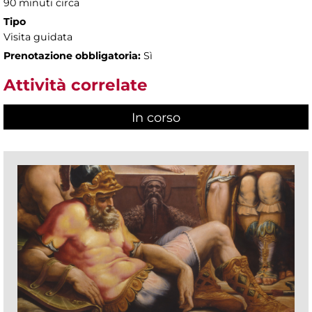
90 minuti circa
Tipo
Visita guidata
Prenotazione obbligatoria:
Sì
Attività correlate
In corso
(scheda attiva)