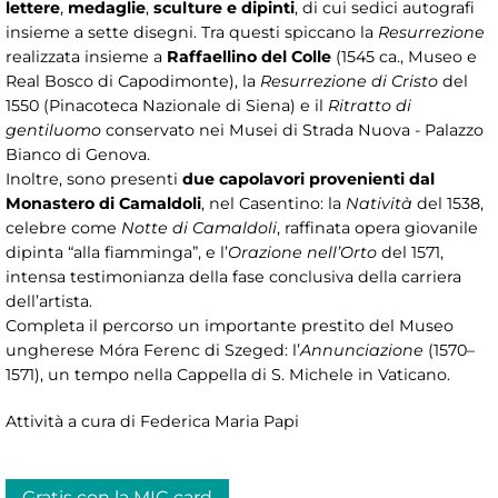
lettere
,
medaglie
,
sculture e dipinti
, di cui sedici autografi
insieme a sette disegni. Tra questi spiccano la
Resurrezione
realizzata insieme a
Raffaellino del Colle
(1545 ca., Museo e
Real Bosco di Capodimonte), la
Resurrezione di Cristo
del
1550 (Pinacoteca Nazionale di Siena) e il
Ritratto di
gentiluomo
conservato nei Musei di Strada Nuova - Palazzo
Bianco di Genova.
Inoltre, sono presenti
due capolavori provenienti dal
Monastero di Camaldoli
, nel Casentino: la
Natività
del 1538,
celebre come
Notte di Camaldoli
, raffinata opera giovanile
dipinta “alla fiamminga”, e l’
Orazione nell’Orto
del 1571,
intensa testimonianza della fase conclusiva della carriera
dell’artista.
Completa il percorso un importante prestito del Museo
ungherese Móra Ferenc di Szeged: l’
Annunciazione
(1570–
1571), un tempo nella Cappella di S. Michele in Vaticano.
Attività a cura di Federica Maria Papi
Gratis con la MIC card