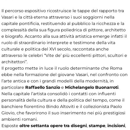
Il percorso espositivo ricostruisce le tappe del rapporto tra
Vasari e la città eterna attraverso i suoi soggiorni nella
capitale pontificia, restituendo al pubblico la ricchezza e la
complessità della sua figura poliedrica di pittore, architetto
e biografo. Accanto alla sua attività artistica emerge infatti il
ruolo di straordinario interprete e testimone della vita
culturale e politica del XVI secolo, raccontata anche
attraverso le celebri “Vite de’ più eccellenti pittori, scultori e
architettori”.
Il progetto mette in luce il ruolo determinante che Roma
ebbe nella formazione del giovane Vasari, nel confronto con
l’arte antica e con i grandi modelli della modernità, in
particolare
Raffaello Sanzio
e
Michelangelo Buonarroti
.
Nella capitale l’artista consolidò i contatti con influenti
personalità della cultura e della politica del tempo, come il
banchiere fiorentino Bindo Altoviti e il collezionista Paolo
Giovio, che favorirono il suo inserimento nei più prestigiosi
ambienti romani.
Esposte
oltre settanta opere tra disegni
,
stampe
,
incisioni
,