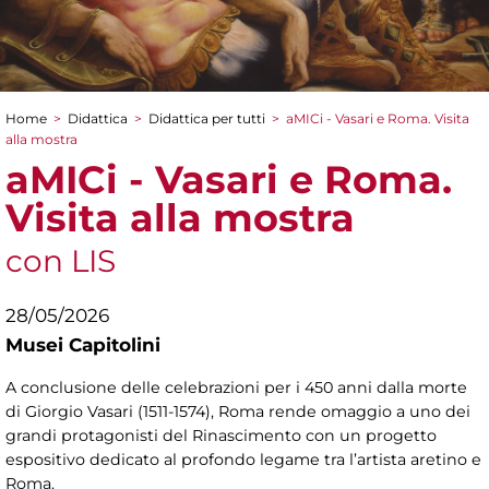
Home
>
Didattica
>
Didattica per tutti
>
aMICi - Vasari e Roma. Visita
Tu sei qui
alla mostra
aMICi - Vasari e Roma.
Visita alla mostra
con LIS
28/05/2026
Musei Capitolini
A conclusione delle celebrazioni per i 450 anni dalla morte
di Giorgio Vasari (1511-1574), Roma rende omaggio a uno dei
grandi protagonisti del Rinascimento con un progetto
espositivo dedicato al profondo legame tra l’artista aretino e
Roma.