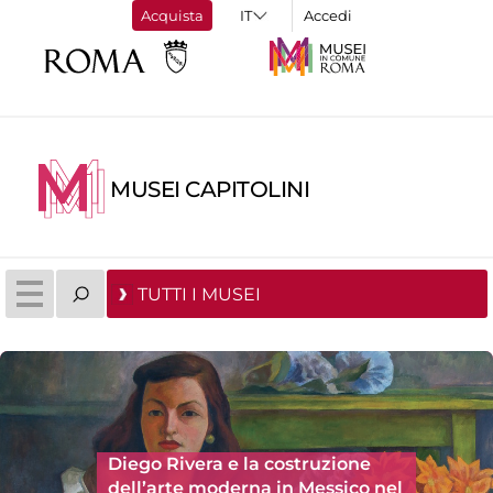
Acquista
Accedi
MUSEI CAPITOLINI
TUTTI I MUSEI
Diego Rivera e la costruzione
dell’arte moderna in Messico nel