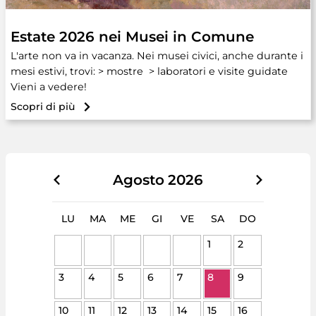
Estate 2026 nei Musei in Comune
L'arte non va in vacanza. Nei musei civici, anche durante i
mesi estivi, trovi: > mostre > laboratori e visite guidate
Vieni a vedere!
Scopri di più
Agosto
2026
LU
MA
ME
GI
VE
SA
DO
1
2
3
4
5
6
7
8
9
10
11
12
13
14
15
16