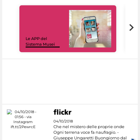
Il 
Le APP del
sui 
Sistema Musei
net
04/10/2018
Che nel mistero delle proprie onde
Ogni terrena voce fa naufragio. -
Giuseppe Ungaretti Buongiorno dal