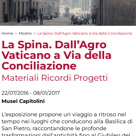
Home
>
Mostre
>
La Spina. Dall’Agro Vaticano a Via della Conciliazione
Tu sei qui
La Spina. Dall’Agro
Vaticano a Via della
Conciliazione
Materiali Ricordi Progetti
22/07/2016 - 08/01/2017
Musei Capitolini
L’esposizione propone un viaggio a ritroso nel
tempo nei luoghi che conducono alla Basilica di
San Pietro, raccontandone le profonde
trasformazioni dall’antichità fino al Giubileo del