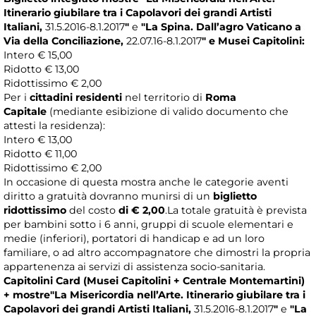
Itinerario giubilare tra i Capolavori dei grandi Artisti
Italiani,
31.5.2016-8.1.2017
"
e
"La Spina. Dall’agro Vaticano a
Via della Conciliazione,
22.07.16-8.1.2017
"
e Musei Capitolini:
Intero € 15,00
Ridotto € 13,00
Ridottissimo € 2,00
Per i
cittadini residenti
nel territorio di
Roma
Capitale
(mediante esibizione di valido documento che
attesti la residenza):
Intero € 13,00
Ridotto € 11,00
Ridottissimo € 2,00
In occasione di questa mostra anche le categorie aventi
diritto a gratuità dovranno munirsi di un
biglietto
ridottissimo
del costo
di € 2,00
.La totale gratuità è prevista
per bambini sotto i 6 anni, gruppi di scuole elementari e
medie (inferiori), portatori di handicap e ad un loro
familiare, o ad altro accompagnatore che dimostri la propria
appartenenza ai servizi di assistenza socio-sanitaria.
Capitolini Card (Musei Capitolini + Centrale Montemartini)
+ mostre
"La Misericordia nell’Arte. Itinerario giubilare tra i
Capolavori dei grandi Artisti Italiani,
31.5.2016-8.1.2017
"
e
"La