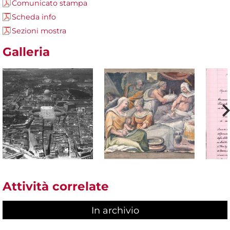
Comunicato stampa
Scheda info
Sezioni mostra
Galleria
Attività correlate
In archivio