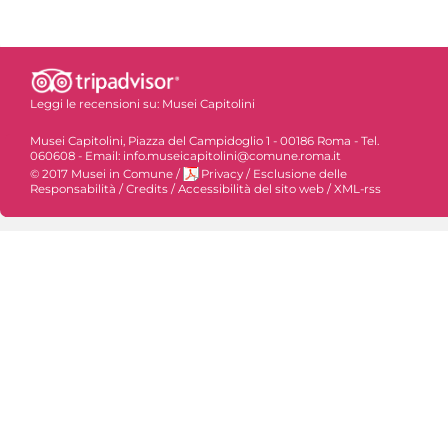
Leggi le recensioni su:
Musei Capitolini
Musei Capitolini, Piazza del Campidoglio 1 - 00186 Roma - Tel.
060608 - Email: info.museicapitolini@comune.roma.it
© 2017 Musei in Comune
/
Privacy
/
Esclusione delle
Responsabilità
/
Credits
/
Accessibilità del sito web
/
XML-rss